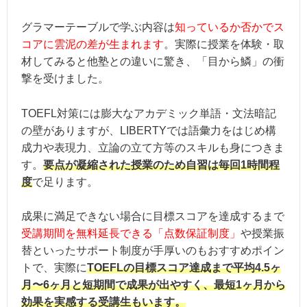
グラマーテーブルで学ぶ内容は
知っているか否かでス
コアに雲泥の差が生まれます
。実際に授業を体験・取
材してみると他塾との違いに驚き、「目から鱗」の衝
撃を受けました。
TOEFL対策には膨大なアカデミック単語・文法暗記
の壁がありますが、LIBERTYでは語彙力をはじめ構
成力や表現力、立論の立て方等のスキルも身につきま
す。
要点が凝縮された授業のため自習は毎回1時間程
度
で足ります。
成果に満足できない場合に目標スコアを達成するまで
受講期間を無料延長できる「点数保証制度」
や授業振
替といったサポート制度が手厚いのもおすすめポイン
トで、実際に
TOEFLの目標スコア達成まで平均4.5ヶ
月〜6ヶ月と短期間で成果が出やすく、最短1ヶ月から
効果を実感する受講生もいます。