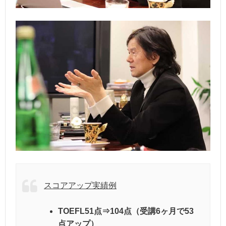
スコアアップ実績例
TOEFL51点⇒104点（受講6ヶ月で53
点アップ）