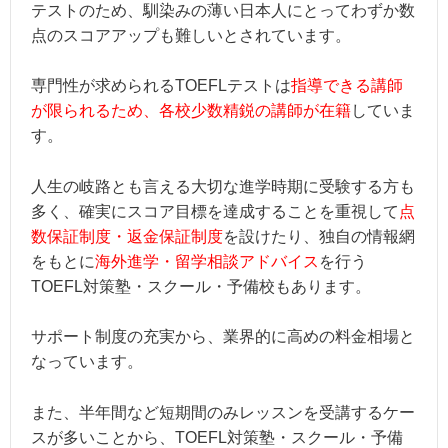
テストのため、馴染みの薄い日本人にとってわずか数
点のスコアアップも難しいとされています。
専門性が求められるTOEFLテストは
指導できる講師
が限られるため、各校少数精鋭の講師が在籍
していま
す。
人生の岐路とも言える大切な進学時期に受験する方も
多く、確実にスコア目標を達成することを重視して
点
数保証制度・返金保証制度
を設けたり、独自の情報網
をもとに
海外進学・留学相談アドバイス
を行う
TOEFL対策塾・スクール・予備校もあります。
サポート制度の充実から、業界的に高めの料金相場と
なっています。
また、半年間など短期間のみレッスンを受講するケー
スが多いことから、TOEFL対策塾・スクール・予備