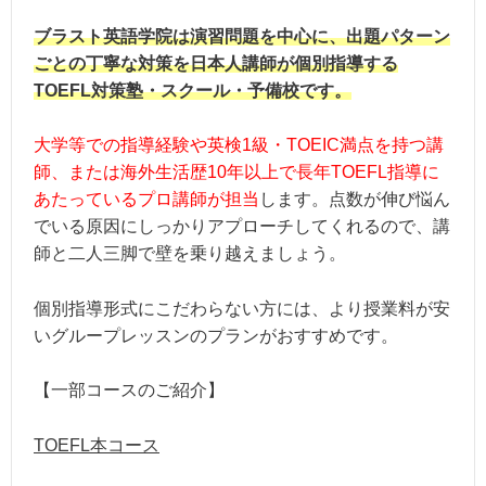
住所：東京都渋谷区渋谷3－11－8
ブラスト英語学院は演習問題を中心に、出題パターン
アクセス：「表参道駅」より徒歩7分
ごとの丁寧な対策を日本人講師が個別指導する
TOEFL対策塾・スクール・予備校です。
新宿校
大学等での指導経験や英検1級・TOEIC満点を持つ講
住所：東京都渋谷区代々木2-20-12 4
師、または海外生活歴10年以上で長年TOEFL指導に
アクセス：山手線「新宿駅」より徒歩
あたっているプロ講師が担当
します。点数が伸び悩ん
でいる原因にしっかりアプローチしてくれるので、講
四ツ谷教室
師と二人三脚で壁を乗り越えましょう。
住所：東京都千代田区六番町15-2 
教室
個別指導形式にこだわらない方には、より授業料が安
アクセス：四ツ谷駅より徒歩1分
いグループレッスンのプランがおすすめです。
※四ツ谷教室は受講者数の定員に達し
【一部コースのご紹介】
池袋教室
TOEFL本コース
住所：東京都豊島区東池袋1-6-4 伊藤
アクセス：池袋駅より徒歩1分