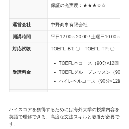
保証の充実度：★★★☆☆
運営会社
中野商事有限会社
開講時間
平日12:00～20:00 / 土曜日10:00～17:
対応試験
TOEFL iBT: 〇 TOEFL ITP: 〇
TOEFL本コース（90分×12回～）
受講料金
TOEFLグループレッスン（90分×1
ハイレベルコース（90分×12回～）
入会金
22,000円
割引・保証制度
個別相談無料、英作文添削受け放題
ハイスコアを獲得するためには海外大学の授業内容を
英語で理解できる、高度な文法スキルと教養が必要で
渋谷校
す。