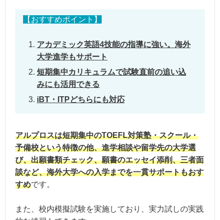
割引・保証制度
模擬試験実施、大学進学エッセイ添削
【おすすめポイント】
住所：東京都新宿区西新宿3丁目7-30
アカデミック英語4技能の指導に強い。海外
教室
アクセス：新宿駅から徒歩10分、都
大学進学もサポート
短期集中カリキュラムで試験直前の追い込
オンライン受講
対応可
みにも活用できる
iBT・ITPどちらにも対応
アルプロスは短期集中のTOEFL対策塾・スクール・
予備校という特徴の他、進学相談や留学先の大学選
び、出願書類チェック、願書のエッセイ添削、三者面
談など、海外大学への入学までを一貫サポートもおす
すめ
です。
また、校内模擬試験を実施しており、実力試しの実践