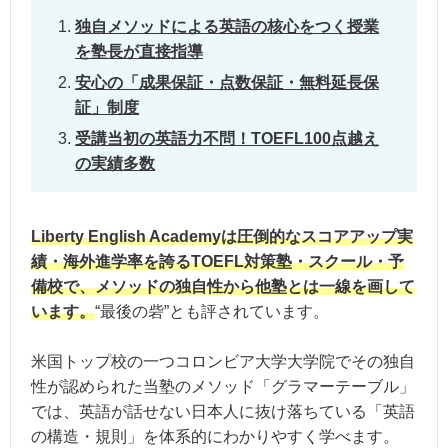
入会金
税込55,000円
⇒ 最大無料
独自メソッドによる英語の核心をつく授業
を塾長が直接指導
入会キャンペーン、点数保証（無料受
安心の「成果保証・点数保証・無料延長保
割引・保証制度
証」制度
＊中途解約の場合も規約に基づき受講
受講当初の英語力不問！TOEFL100点越え
の実績多数
住所：東京都港区芝5-13-14 THE GATE
教室
アクセス：田町駅より徒歩5分、三田
Liberty English Academyは圧倒的なスコアアップ実
績・海外進学率を誇るTOEFL対策塾・スクール・予
オンライン受講
対応可（オンライン授業、収録動画授
備校で、メソッドの独自性から他塾とは一線を画して
います。
“最後の砦”とも評されています。
米国トップ校の一つコロンビア大学大学院でその独自
性が認められた当塾のメソッド「グラマーテーブル」
では、英語が話せない日本人に抜け落ちている「英語
の構造・規則」を体系的にわかりやすく学べます。