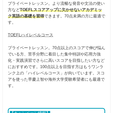
プライベートレッスン。より流暢な発音や文法の使い
方など
TOEFLスコアアップに欠かせないアカデミッ
横浜校
ク英語の基礎を習得
できます。70点未満の方に最適で
す。
住所：神奈川県横浜市神奈川区沢渡2-3 TRU
アクセス：横浜駅より徒歩9分
TOEFLハイレベルコース
プライベートレッスン。70点以上のスコアで伸び悩ん
オンライン受講
対応可
でいる方、苦手分野に着目した集中特訓や応用力強
化・実践演習でさらに高いスコアを目指したい方など
におすすめです。100点以上を目指す方はもうワンラ
ンク上の「ハイレベルコース」が向いています。スコ
アを使った早慶上智や海外大学受験希望者にも最適で
す。