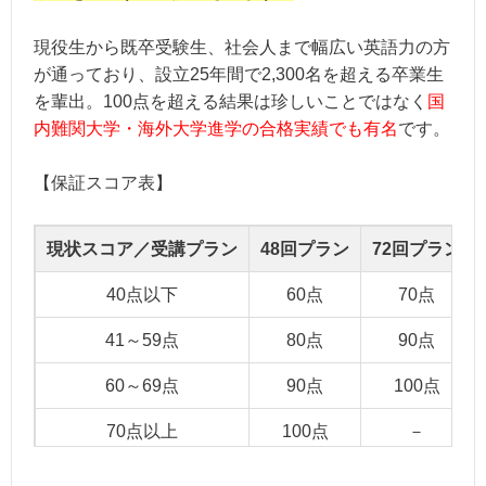
現役生から既卒受験生、社会人まで幅広い英語力の方
が通っており、設立25年間で2,300名を超える卒業生
を輩出。100点を超える結果は珍しいことではなく
国
内難関大学・海外大学進学の合格実績でも有名
です。
【保証スコア表】
現状スコア／受講プラン
48回プラン
72回プラン
40点以下
60点
70点
41～59点
80点
90点
60～69点
90点
100点
70点以上
100点
－