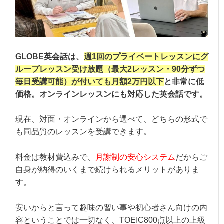
GLOBE英会話は、
週1回のプライベートレッスンにグ
ループレッスン受け放題（最大2レッスン・90分ずつ
毎日受講可能）が付いても月額2万円以下
と非常に低
価格。オンラインレッスンにも対応した英会話です。
現在、対面・オンラインから選べて、どちらの形式で
も同品質のレッスンを受講できます。
料金は教材費込みで、
月謝制の安心システム
だからご
自身が納得のいくまで続けられるメリットがありま
す。
安いからと言って趣味の習い事や初心者さん向けの内
容ということでは一切なく、TOEIC800点以上の上級