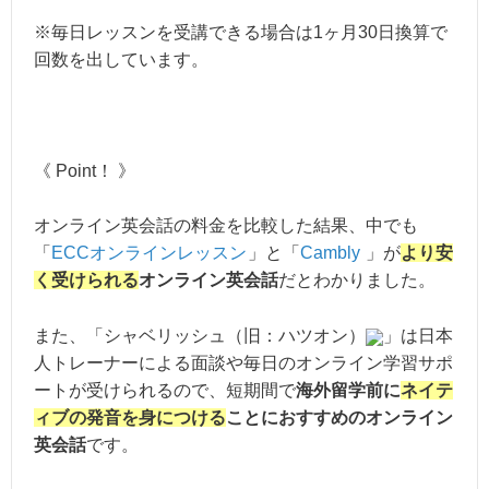
ECCオンラインレッスン
2,772円～
※毎日レッスンを受講できる場合は1ヶ月30日換算で
EFイングリッシュライブ
8,810円
回数を出しています。
Cambly
5,390円〜
ネイティブキャンプ
6,480円
《 Point！ 》
vipabc
15,675円〜
オンライン英会話の料金を比較した結果、中でも
「
ECCオンラインレッスン
」と「
Cambly
」が
より安
く受けられる
オンライン英会話
だとわかりました。
また、「シャベリッシュ（旧：ハツオン）
」は日本
人トレーナーによる面談や毎日のオンライン学習サポ
ートが受けられるので、短期間で
海外留学前に
ネイテ
ィブの発音を身につける
ことにおすすめのオンライン
英会話
です。