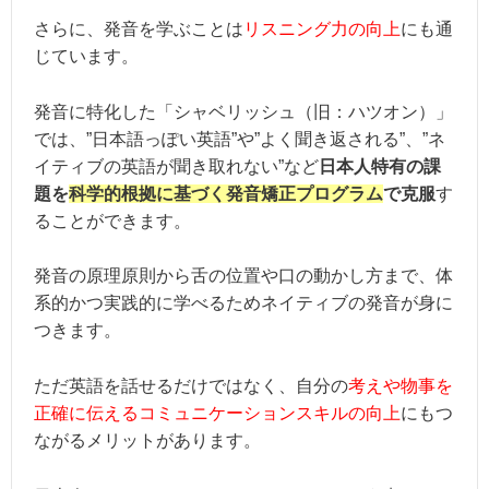
さらに、発音を学ぶことは
リスニング力の向上
にも通
じています。
発音に特化した「シャベリッシュ（旧：ハツオン）」
では、”日本語っぽい英語”や”よく聞き返される”、”ネ
イティブの英語が聞き取れない”など
日本人特有の課
題を
科学的根拠に基づく発音矯正プログラム
で克服
す
ることができます。
発音の原理原則から舌の位置や口の動かし方まで、体
系的かつ実践的に学べるためネイティブの発音が身に
つきます。
ただ英語を話せるだけではなく、自分の
考えや物事を
正確に伝えるコミュニケーションスキルの向上
にもつ
ながるメリットがあります。