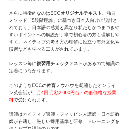
さらに特徴的なのはECC
オリジナルテキスト
。独自
メソッド「5段階理論」に基づき日本人向けに設計さ
れており、日本語の感覚と異なり私たちがつまづきや
すいポイントへの解説が丁寧で初心者の方も理解しや
すく、ネイティブの考え方の理解に役立つ海外文化や
慣習なども学べる工夫がされています。
レッスン毎に
復習用チェックテスト
があるので知識の
定着につながります。
このようなECCの教育ノウハウを凝縮したオンライ
ン英会話が、
月4回 月額2,000円台～の低価格な授業
料
で受けられます。
講師はネイティブ講師・フィリピン人講師・日本語教
師が在籍し、厳しい採用基準と研修、トレーニングを
積んだプロ講師のみです。