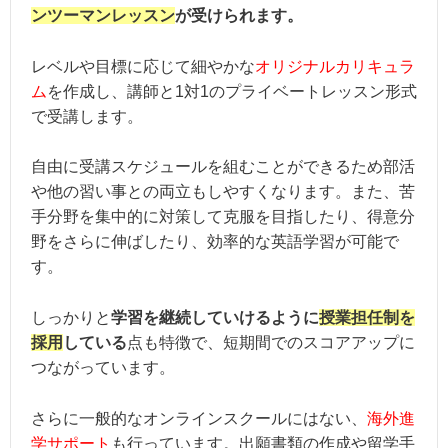
ンツーマンレッスン
が受けられます。
レベルや目標に応じて細やかな
オリジナルカリキュラ
ム
を作成し、講師と1対1のプライベートレッスン形式
で受講します。
自由に受講スケジュールを組むことができるため部活
や他の習い事との両立もしやすくなります。また、苦
手分野を集中的に対策して克服を目指したり、得意分
野をさらに伸ばしたり、効率的な英語学習が可能で
す。
しっかりと
学習を継続していけるように
授業担任制を
採用
している
点も特徴で、短期間でのスコアアップに
つながっています。
さらに一般的なオンラインスクールにはない、
海外進
学サポート
も行っています。出願書類の作成や留学手