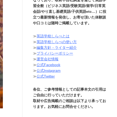
習全般（ビジネス英語/受験英語/留学/日常英
会話/やり直し基礎英語/子供英語etc…）に役
立つ最新情報を発信し、お寄せ頂いた体験談
や口コミは随時ご掲載しています。
≫
英語学校しらべとは
≫
英語学校しらべの使い方
≫
編集方針・ライター紹介
≫
プライバシーポリシー
≫
運営会社情報
≫
公式Facebook
≫
公式Instagram
≫
公式Twitter
各位、ご参考情報としての記事本文の引用は
ご自由に行っていただけます。
取材や広告掲載のご相談は以下より承ってお
ります。お気軽にお問合せください。