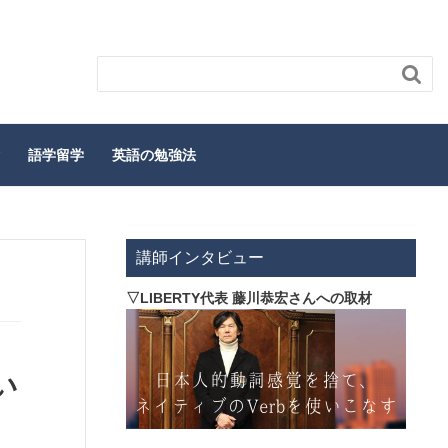

語学留学
英語の勉強法
講師インタビュー
▽LIBERTY代表 藤川恭宏さんへの取材
い