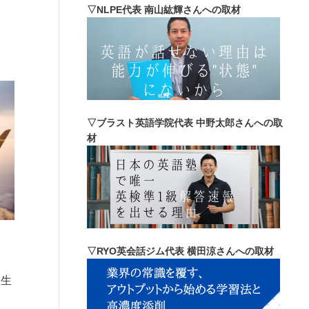
▽NLPE代表 南山紘輝さんへの取材
▽ブラスト英語学院代表 中野太郎さんへの取
材
▽RYO英会話ジム代表 横田涼さんへの取材
を生