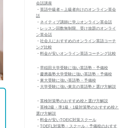
会話講座
・
英語中級者～上級者向けのオンライン英会
話
・
ネイティブ講師に学ぶオンライン英会話
・
レッスン回数無制限、受け放題のオンライ
ン英会話
・
社会人におすすめのオンライン英語コーチ
ング比較
・
料金が安いオンライン英語コーチング比較
・
早稲田大学受験に強い英語塾・予備校
・
慶應義塾大学受験に強い英語塾・予備校
・
東大受験に強い英語塾・予備校
・
大学受験に強い東京の英語塾と選び方解説
・
英検対策塾のおすすめ校と選び方解説
・
英検2級・準1級・1級対策塾のおすすめ校と
選び方解説
・
料金が安いTOEIC対策スクール
・
TOEFL対策塾・スクール・予備校のおすす