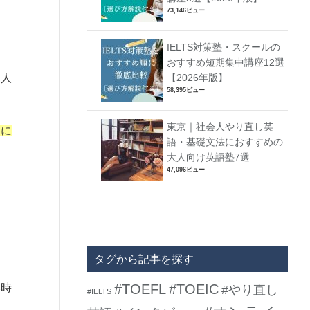
73,146ビュー
IELTS対策塾・スクールの
おすすめ短期集中講座12選
国人
【2026年版】
58,395ビュー
東京｜社会人やり直し英
的に
語・基礎文法におすすめの
大人向け英語塾7選
47,096ビュー
タグから記事を探す
学時
#TOEFL
#TOEIC
#やり直し
#IELTS