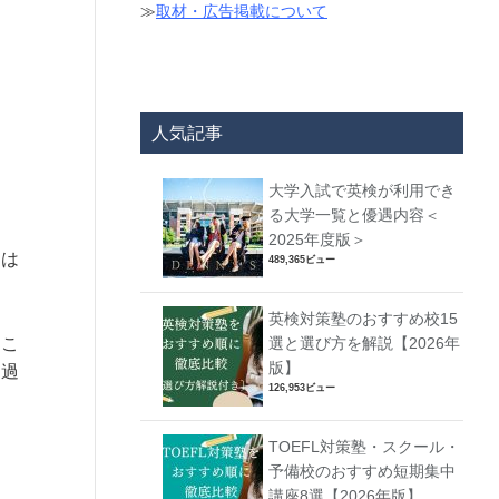
≫
取材・広告掲載について
人気記事
じ
大学入試で英検が利用でき
る大学一覧と優遇内容＜
2025年度版＞
ては
489,365ビュー
英検対策塾のおすすめ校15
るこ
選と選び方を解説【2026年
版】
に過
126,953ビュー
TOEFL対策塾・スクール・
予備校のおすすめ短期集中
講座8選【2026年版】