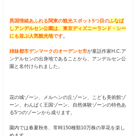
ベストシーズン
オールシーズン
用途
お一人様、友達、デート、家族
異国情緒あふれる関東の観光スポット5つ目の
ふなば
しアンデルセン公園は、東京ディズニーランド・シー
にも並ぶ人気観光地
です。
姉妹都市デンマークのオーデンセ市
が童話作家H.C.ア
ンデルセンの出身地であることから、アンデルセン公
園と名付けられました。
花の城ゾーン、メルヘンの丘ゾーン、こども美術館ゾ
ーン、わんぱく王国ゾーン、自然体験ゾーンの特色あ
る5つのゾーンから成ります。
園内では春夏秋冬、常時150種類10万株の草花を楽し
めます。