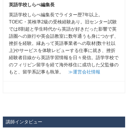
英語学校しらべ編集長
英語学校しらべ編集長でライター歴7年以上。
TOEIC・英検準2級の受検経験あり。旧センター試験
では8割超と学生時代から英語が好きだった影響で英
語圏への旅行や英会話教室に数年通うも身につかず、
挫折を経験。縁あって英語事業者への取材(数十社以
上)やサービスを体験レビューする仕事に就き、挫折
経験者目線から英語学習情報を日々発信。語学学校で
のフィリピン留学を経て海外移住に成功した父監修の
もと、留学系記事も執筆。
≫運営会社情報
講師インタビュー