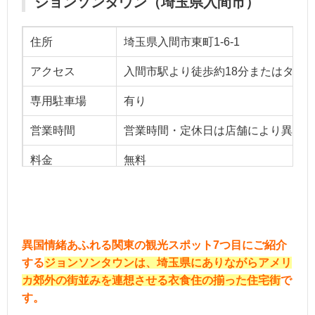
ジョンソンタウン（埼玉県入間市）
住所
埼玉県入間市東町1-6-1
アクセス
入間市駅より徒歩約18分またはタクシ
専用駐車場
有り
営業時間
営業時間・定休日は店舗により異なる
料金
無料
ベストシーズン
オールシーズン
用途
お一人様、友達、デート、家族
異国情緒あふれる関東の観光スポット7つ目にご紹介
する
ジョンソンタウンは、埼玉県にありながらアメリ
カ郊外の街並みを連想させる衣食住の揃った住宅街
で
す。