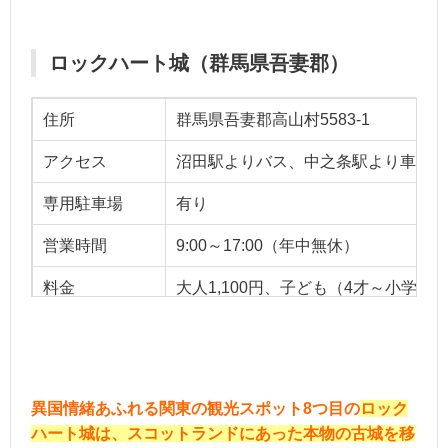
ロックハート城（群馬県吾妻郡）
住所
群馬県吾妻郡高山村5583-1
アクセス
沼田駅よりバス、中之条駅より車、渋
専用駐車場
有り
営業時間
9:00～17:00（年中無休）
料金
大人1,100円、子ども（4才～小学生）
ベストシーズン
オールシーズ
用途
お一人様、友達、デート、家族
異国情緒あふれる関東の観光スポット8つ目の
ロック
ハート城は、スコットランドにあった本物の古城を移