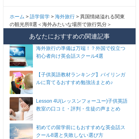
ホーム
>
語学留学
>
海外旅行
>
異国情緒溢れる関東
の観光所8選＜海外みたいな場所で旅行気分＞
あなたにおすすめの関連記事
海外旅行の準備は万端！？外国で役立つ
初心者向け英会話スクール4選
【子供英語教材ランキング】バイリンガ
ルに育てるおすすめ勉強法まとめ♪
Lesson 4U(レッスンフォーユー)子供英語
教室の口コミ・評判・生徒の声まとめ
初めての留学前にもおすすめな英会話ス
クール8選と失敗しない選び方