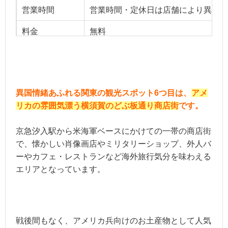
営業時間
営業時間・定休日は店舗により異なる
料金
無料
ベストシーズン
オールシーズン
用途
お一人様、友達、デート
異国情緒あふれる関東の観光スポット6つ目は、
アメ
リカの雰囲気漂う横須賀のどぶ板通り商店街
です。
京急汐入駅から米海軍ベースにかけての一帯の商店街
で、懐かしい肖像画店やミリタリーショップ、外人バ
ーやカフェ・レストランなど海外旅行気分を味わえる
エリアとなっています。
戦後間もなく、アメリカ兵向けのお土産物として人気