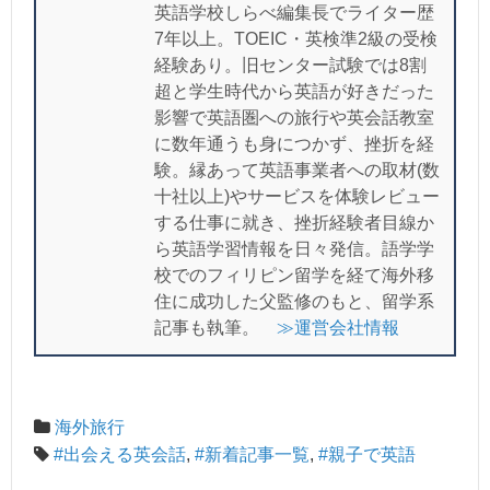
英語学校しらべ編集長でライター歴
7年以上。TOEIC・英検準2級の受検
経験あり。旧センター試験では8割
超と学生時代から英語が好きだった
影響で英語圏への旅行や英会話教室
に数年通うも身につかず、挫折を経
験。縁あって英語事業者への取材(数
十社以上)やサービスを体験レビュー
する仕事に就き、挫折経験者目線か
ら英語学習情報を日々発信。語学学
校でのフィリピン留学を経て海外移
住に成功した父監修のもと、留学系
記事も執筆。
≫運営会社情報
海外旅行
#出会える英会話
,
#新着記事一覧
,
#親子で英語