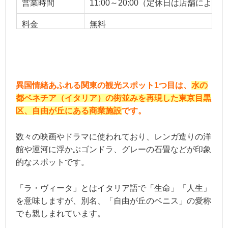
営業時間
11:00～20:00（定休日は店舗により
料金
無料
ベストシーズン
オールシーズン
用途
お一人様、友達、デート
異国情緒あふれる関東の観光スポット1つ目は、
水の
都ベネチア（イタリア）の街並みを再現した東京目黒
区、自由が丘にある商業施設
です。
数々の映画やドラマに使われており、レンガ造りの洋
館や運河に浮かぶゴンドラ、グレーの石畳などが印象
的なスポットです。
「ラ・ヴィータ」とはイタリア語で「生命」「人生」
を意味しますが、別名、「自由が丘のベニス」の愛称
でも親しまれています。