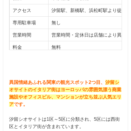
アクセス
汐留駅、新橋駅、浜松町駅より徒歩1
専用駐車場
無し
営業時間
営業時間・定休日は店舗により異なる
料金
無料
ベストシーズン
オールシーズン
用途
お一人様、友達、デート
異国情緒あふれる関東の観光スポット2つ目、
汐留シ
オサイトのイタリア街はヨーロッパの雰囲気漂う商業
施設やオフィスビル、マンションが立ち並ぶ人気エリ
ア
です。
汐留シオサイトは1区～5区に分類され、5区には西街
区とイタリア街が含まれています。