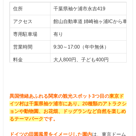
住所
千葉県袖ケ浦市永吉419
アクセス
館山自動車道 姉崎袖ヶ浦ICから車
専用駐車場
有り
営業時間
9:30～17:00（年中無休）
料金
大人800円、子ども400円
ベストシーズン
オールシーズン
用途
お一人様、友達、デート、家族
異国情緒あふれる関東の観光スポット3つ目の
東京ド
イツ村は千葉県袖ケ浦市にあり、20種類のアトラクシ
ョンや動物園、お花畑、ドッグランなど自然を楽しめ
るテーマパーク
です。
ドイツの田園風景をイメージした園内
は、東京ドーム