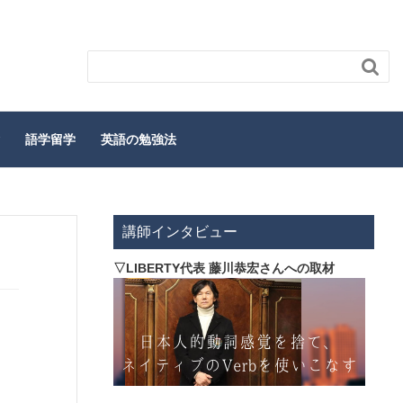

語学留学
英語の勉強法
講師インタビュー
▽LIBERTY代表 藤川恭宏さんへの取材