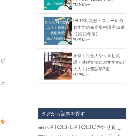
73,154ビュー
ま
IELTS対策塾・スクールの
おすすめ短期集中講座12選
【2026年版】
58,432ビュー
東京｜社会人やり直し英
とが
語・基礎文法におすすめの
大人向け英語塾7選
47,106ビュー
をス
タグから記事を探す
報
を
#TOEFL
#TOEIC
#やり直し
#IELTS