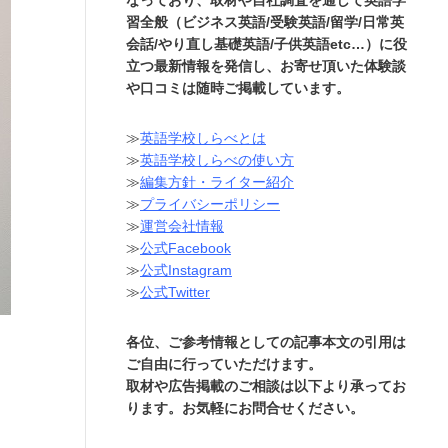
習全般（ビジネス英語/受験英語/留学/日常英
会話/やり直し基礎英語/子供英語etc…）に役
立つ最新情報を発信し、お寄せ頂いた体験談
や口コミは随時ご掲載しています。
≫
英語学校しらべとは
≫
英語学校しらべの使い方
≫
編集方針・ライター紹介
≫
プライバシーポリシー
≫
運営会社情報
≫
公式Facebook
≫
公式Instagram
≫
公式Twitter
各位、ご参考情報としての記事本文の引用は
ご自由に行っていただけます。
取材や広告掲載のご相談は以下より承ってお
ります。お気軽にお問合せください。