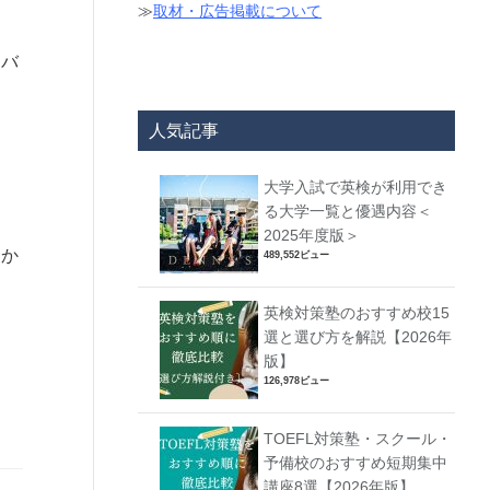
≫
取材・広告掲載について
にバ
人気記事
大学入試で英検が利用でき
る大学一覧と優遇内容＜
2025年度版＞
るか
489,552ビュー
英検対策塾のおすすめ校15
選と選び方を解説【2026年
版】
126,978ビュー
TOEFL対策塾・スクール・
予備校のおすすめ短期集中
講座8選【2026年版】