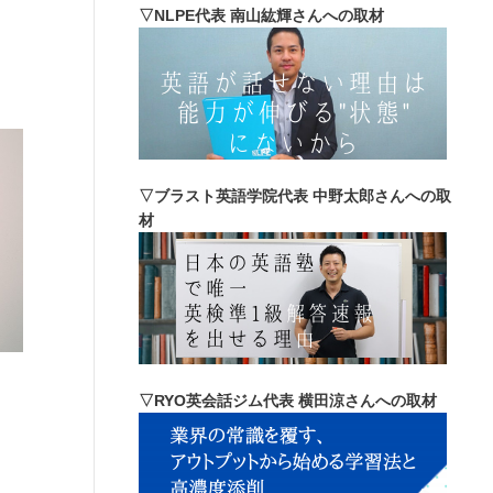
▽NLPE代表 南山紘輝さんへの取材
▽ブラスト英語学院代表 中野太郎さんへの取
材
▽RYO英会話ジム代表 横田涼さんへの取材