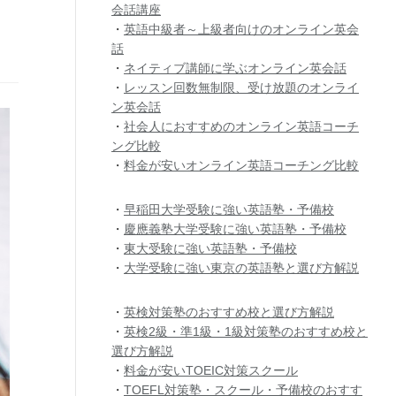
会話講座
・
英語中級者～上級者向けのオンライン英会
話
・
ネイティブ講師に学ぶオンライン英会話
・
レッスン回数無制限、受け放題のオンライ
ン英会話
・
社会人におすすめのオンライン英語コーチ
ング比較
・
料金が安いオンライン英語コーチング比較
・
早稲田大学受験に強い英語塾・予備校
・
慶應義塾大学受験に強い英語塾・予備校
・
東大受験に強い英語塾・予備校
・
大学受験に強い東京の英語塾と選び方解説
・
英検対策塾のおすすめ校と選び方解説
・
英検2級・準1級・1級対策塾のおすすめ校と
選び方解説
・
料金が安いTOEIC対策スクール
・
TOEFL対策塾・スクール・予備校のおすす