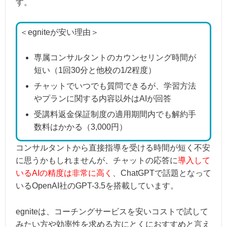
す。
＜egniteが安い理由＞
専属コンサルタントのカウンセリング時間が
短い（1回30分と他校の1/2程度）
チャットでいつでも質問できるが、学習方法
やプランに関する内容以外はAIが回答
受講料返金保証制度の適用期間内でも解約手
数料はかかる（3,000円）
コンサルタントから直接指導を受ける時間が短く不安
に思うかもしれませんが、チャットの応答に
導入して
いるAIの精度は非常に高く
、ChatGPTで話題となって
いるOpenAI社のGPT-3.5を搭載しています。
egniteは、コーチングサービスを安いコストで試して
みたい方や効率性を求める方にとくにおすすめと言え