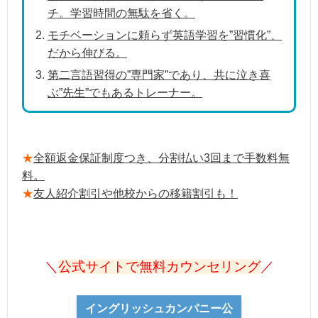
チ。学習時間の無駄を省く。
モチベーションに頼らず英語学習を”習慣化”、
だから伸びる。
第二言語習得の”専門家”であり、共に泣き喜
ぶ”先生”でもあるトレーナー。
★
全額返金保証制度つき、分割払い3回まで手数料無
料。
★
友人紹介割引や他校からの移籍割引も！
＼
公式サイトで無料カウンセリング
／
イングリッシュカンパニー公