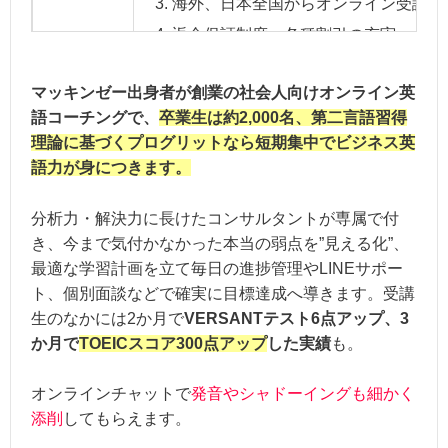
海外、日本全国からオンライン受講可
返金保証制度、各種割引の充実
マッキンゼー出身者が創業の社会人向けオンライン英
ビジネス英会話コース/初級者コース/TOE
語コーチングで、
受講料金
卒業生は約2,000名、第二言語習得
2か月402,600円～＋入会金55,000円
理論に基づくプログリットなら短期集中でビジネス英
語力が身につきます。
指導の独自性：★★★★☆
分析力・解決力に長けたコンサルタントが専属で付
講師の質 ：★★★★★
き、今まで気付かなかった本当の弱点を”見える化”、
総合評価
サポート体制：★★★★★＋
最適な学習計画を立て毎日の進捗管理やLINEサポー
費用 ：★★★☆☆
ト、個別面談などで確実に目標達成へ導きます。受講
保証の充実度：★★★★★＋
生のなかには2か月で
VERSANTテスト6点アップ、3
か月で
TOEICスコア300点アップ
した実績
も。
オンラインチャットで
発音やシャドーイングも細かく
添削
してもらえます。