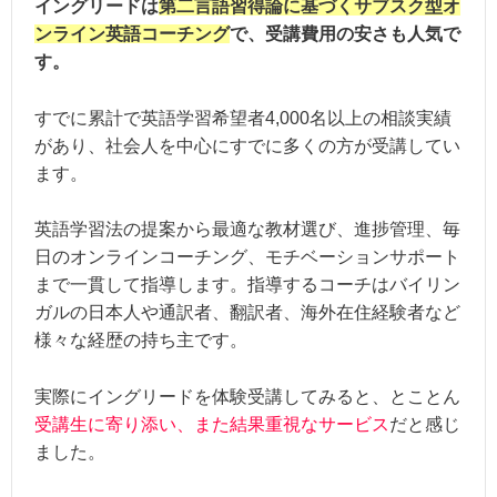
イングリードは
第二言語習得論に基づくサブスク型オ
英語コーチングコース（1か月～）：税込1
受講料金
ンライン英語コーチング
で、受講費用の安さも人気で
TOEIC点数保障コーチングコース（3か月
す。
指導の独自性：★★★☆☆
すでに累計で英語学習希望者4,000名以上の相談実績
講師の質 ：★★★★★
があり、社会人を中心にすでに多くの方が受講してい
総合評価
サポート体制：★★★★★
ます。
費用 ：★★★☆☆
保証の充実度：★★★★★＋
英語学習法の提案から最適な教材選び、進捗管理、毎
日のオンラインコーチング、モチベーションサポート
まで一貫して指導します。指導するコーチはバイリン
ガルの日本人や通訳者、翻訳者、海外在住経験者など
様々な経歴の持ち主です。
実際にイングリードを体験受講してみると、とことん
受講生に寄り添い、また結果重視なサービス
だと感じ
ました。