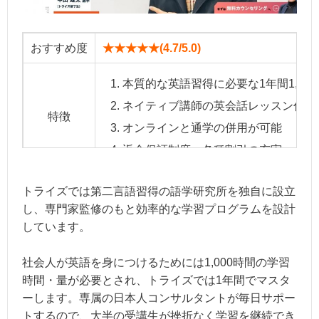
おすすめ度
★★★★★(4.7/5.0)
本質的な英語習得に必要な1年間1,00
ネイティブ講師の英会話レッスン付き
特徴
オンラインと通学の併用が可能
返金保証制度、各種割引の充実
トライズでは第二言語習得の語学研究所を独自に設立
スピーキング本科コース/ビジネス上級英
し、専門家監修のもと効率的な学習プログラムを設計
受講料金
12ヶ月986,100円～（3ヶ月、6ヶ月プラン
しています。
社会人が英語を身につけるためには1,000時間の学習
指導の独自性：★★★★☆
時間・量が必要とされ、トライズでは1年間でマスタ
講師の質 ：★★★★★
ーします。専属の日本人コンサルタントが毎日サポー
総合評価
サポート体制：★★★★★＋
トするので、大半の受講生が挫折なく学習を継続でき
費用 ：★★★☆☆