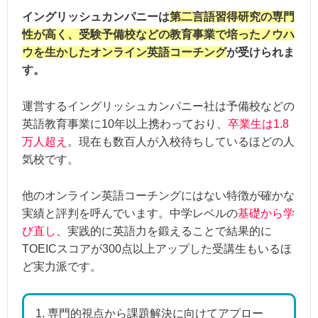
イングリッシュカンパニーは
第二言語習得研究の専門
パーソナルトレーニングコース
性が高く、受験予備校などの教育事業で培ったノウハ
初級セミパーソナルコース（6
受講料金
ウを生かしたオンライン英語コーチング
が受けられま
中級セミパーソナルコース（3
す。
上級セミパーソナルコース（3
運営するイングリッシュカンパニー社は予備校などの
指導の独自性：★★★★★＋
英語教育事業に10年以上携わっており、
卒業生は1.8
講師の質 ：★★★★★＋
万人超え
。現在も数百人が入校待ちしているほどの人
コースの種類総合評価
サポート体制：★★★★★
気校です。
費用 ：★★★☆☆
保証の充実度：★★★★★＋
他のオンライン英語コーチングにはない特徴が確かな
実績と評判を呼んでいます。中学レベルの
基礎から学
び直し
、実践的に英語力を鍛えることで結果的に
TOEICスコアが300点以上アップした受講生もいるほ
ど実力派です。
専門的視点から課題解決に向けてアプロー