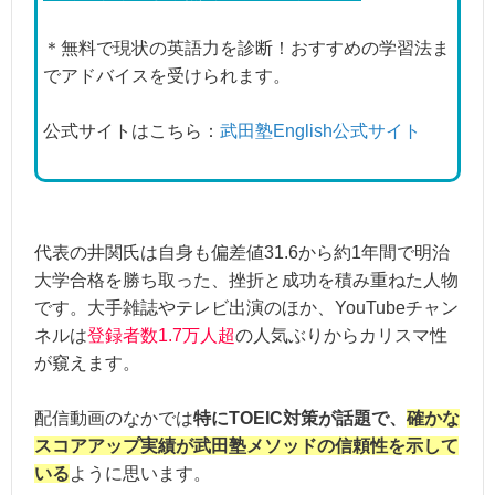
＊無料で現状の英語力を診断！おすすめの学習法ま
でアドバイスを受けられます。
公式サイトはこちら：
武田塾English公式サイト
代表の井関氏は自身も偏差値31.6から約1年間で明治
大学合格を勝ち取った、挫折と成功を積み重ねた人物
です。大手雑誌やテレビ出演のほか、YouTubeチャン
ネルは
登録者数1.7万人超
の人気ぶりからカリスマ性
が窺えます。
配信動画のなかでは
特にTOEIC対策が話題で、
確かな
スコアアップ実績が武田塾メソッドの信頼性を示して
いる
ように思います。