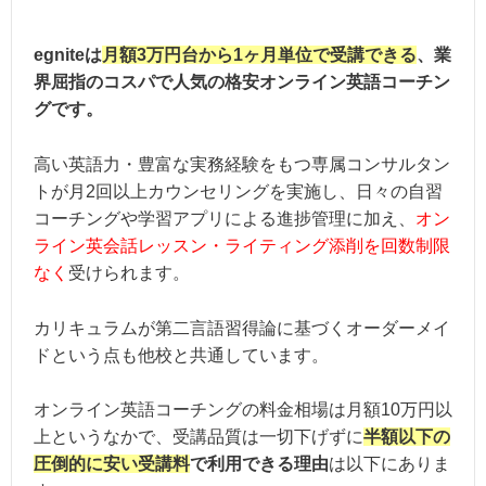
ベーシックプラン：月額39,800円（
egniteは
月額3万円台から1ヶ月単位で受講できる
プレミアムプラン：月額69,800円（
、業
界屈指のコスパで人気の格安オンライン英語コーチン
TOEIC L&Rスコアアップ保証ベーシ
受講料金
グです。
TOEIC L&Rスコアアップ保証プレミ
＊入会金無料
高い英語力・豊富な実務経験をもつ専属コンサルタン
トが月2回以上カウンセリングを実施し、日々の自習
コーチングや学習アプリによる進捗管理に加え、
オン
指導の独自性：★★★☆☆
ライン英会話レッスン・ライティング添削を回数制限
講師の質 ：★★★★★
なく
受けられます。
総合評価
サポート体制：★★☆☆☆
費用 ：★★★★★＋
カリキュラムが第二言語習得論に基づくオーダーメイ
保証の充実度：★★★★★
ドという点も他校と共通しています。
オンライン英語コーチングの料金相場は月額10万円以
上というなかで、受講品質は一切下げずに
半額以下の
圧倒的に安い受講料
で利用できる理由
は以下にありま