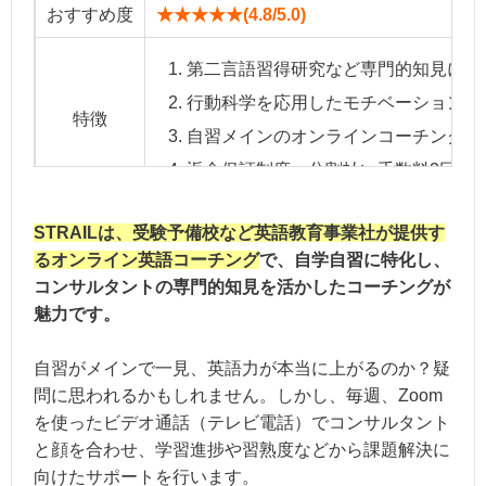
おすすめ度
★★★★★(4.8/5.0)
第二言語習得研究など専門的知見に基
行動科学を応用したモチベーション維
特徴
自習メインのオンラインコーチング
返金保証制度、分割払い手数料3回ま
受講料金
3ヶ月336,600円＋入会金55,000円
STRAILは、受験予備校など英語教育事業社が提供す
るオンライン英語コーチング
で、自学自習に特化し、
指導の独自性：★★★★★＋
コンサルタントの専門的知見を活かしたコーチングが
講師の質 ：★★★★★＋
魅力です。
総合評価
サポート体制：★★★★☆
費用 ：★★★★☆
自習がメインで一見、英語力が本当に上がるのか？疑
保証の充実度：★★★★★
問に思われるかもしれません。しかし、毎週、Zoom
を使ったビデオ通話（テレビ電話）でコンサルタント
と顔を合わせ、学習進捗や習熟度などから課題解決に
向けたサポートを行います。