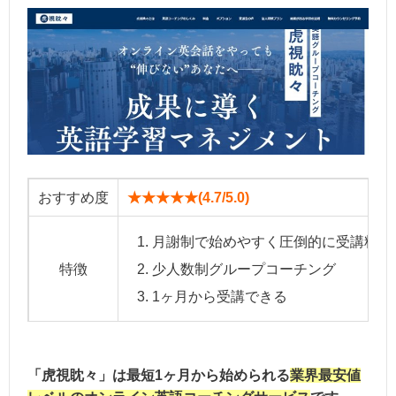
おすすめ度
★★★★★(4.7/5.0)
月謝制で始めやすく圧倒的に受講料が
特徴
少人数制グループコーチング
1ヶ月から受講できる
月額17,800円＋入会金33,000円
＊最短1ヶ月で退会可能。月の途中入会で
「虎視眈々」は最短1ヶ月から始められる
業界最安値