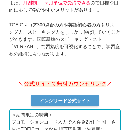
また、
月謝制、1ヶ月単位で受講できる
ので目標や目
的に応じて学びやすいメリットがあります。
TOEICスコア300点台の方や英語初心者の方もリスニ
ング力、スピーキング力をしっかり伸ばしていくこと
ができます。国際基準のスピーキングテスト
「VERSANT」で習熟度を可視化することで、学習意
欲の維持にもつながります。
＼
公式サイトで無料カウンセリング
／
イングリード公式サイト
＜期間限定の特典＞
プロモーションコード入力で入会金2万円割引！さ
らにTOEICコースなら10万円割引（先着順）