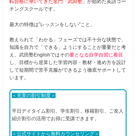
転合格に導いてきた名門「武田塾」
が始めた英語コー
英会話コースLR＆SW：12週間506,0
チングスクールです。
TOEIC L&Rコース：12週間638,000
受講料金
英検コース：12週間445,500円～
最大の特徴は”レッスンをしない”こと。
TOEFL / IELTSコース：12週間539,0
教えられて「わかる」フェーズでは不十分な状態で、
＋入会金55,000円
知識を自力で「できる」ようにすることが重要だと考
え、武田塾Englishではその
要となる自学自習に着目
指導の独自性：★★★★★
し、目標から逆算した学習内容・教材・進め方を設計
講師の質 ：★★★★★
して短期間で苦手克服ができるよう徹底サポートして
総合評価
サポート体制：★★★★☆
います。
費用 ：★★★☆☆
保証の充実度：★★★☆☆
＜充実の割引制度＞
平日デイタイム割引、学生割引、移籍割引、ご友人
紹介割引の活用でお得に受講できます。
＜公式サイトから無料カウンセリング＞