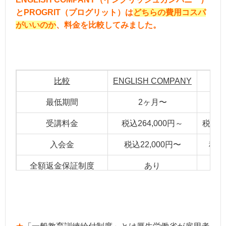
とPROGRIT（プログリット）は
どちらの費用コスパ
がいいのか
、料金を比較してみました。
比較
ENGLISH COMPANY
PR
最低期間
2ヶ月〜
2
受講料金
税込264,000円～
税込40
入会金
税込22,000円〜
税込5
全額返金保証制度
あり
一般教育訓練給付制度
あり