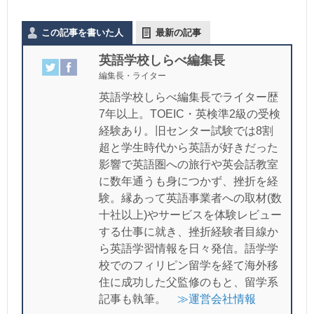
この記事を書いた人
最新の記事
英語学校しらべ編集長
編集長・ライター
英語学校しらべ編集長でライター歴
7年以上。TOEIC・英検準2級の受検
経験あり。旧センター試験では8割
超と学生時代から英語が好きだった
影響で英語圏への旅行や英会話教室
に数年通うも身につかず、挫折を経
験。縁あって英語事業者への取材(数
十社以上)やサービスを体験レビュー
する仕事に就き、挫折経験者目線か
ら英語学習情報を日々発信。語学学
校でのフィリピン留学を経て海外移
住に成功した父監修のもと、留学系
記事も執筆。
≫運営会社情報