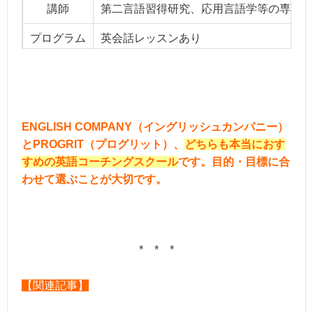
講師
第二言語習得研究、応用言語学等の専門知
プログラム
英会話レッスンあり
料金・
2ヶ月約18.1万円～
保証制度
＊全額返金保証、一般教育訓練給付制度あ
ENGLISH COMPANY（イングリッシュカンパニー）
とPROGRIT（プログリット）、
どちらも本当におす
おすすめ
大人からの中学英語やり直し、TOEICス
すめの英語コーチングスクール
です。目的・目標に合
わせて選ぶことが大切です。
* * *
【関連記事】