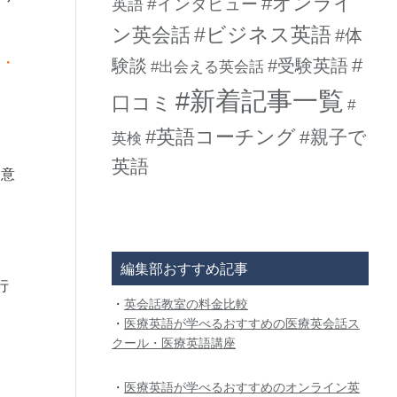
#オンライ
#インタビュー
英語
#ビジネス英語
ン英会話
#体
#
む・
験談
#受験英語
#出会える英会話
#新着記事一覧
口コミ
#
#英語コーチング
#親子で
英検
英語
う意
編集部おすすめ記事
行
・
英会話教室の料金比較
・
医療英語が学べるおすすめの医療英会話ス
クール・医療英語講座
・
医療英語が学べるおすすめのオンライン英