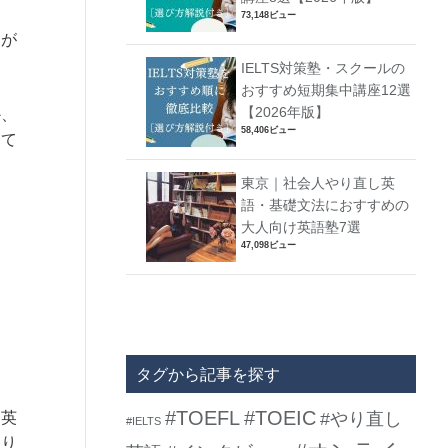
73,148ビュー
ーが
IELTS対策塾・スクールの
おすすめ短期集中講座12選
【2026年版】
か、
58,406ビュー
てて
東京｜社会人やり直し英
語・基礎文法におすすめの
大人向け英語塾7選
47,098ビュー
タグから記事を探す
#TOEFL
#TOEIC
、英
#やり直し
#IELTS
回り