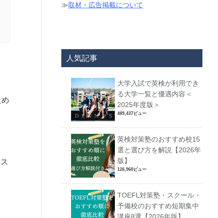
≫
取材・広告掲載について
人気記事
大学入試で英検が利用でき
る大学一覧と優遇内容＜
ため
2025年度版＞
489,437ビュー
英検対策塾のおすすめ校15
選と選び方を解説【2026年
版】
ース
126,960ビュー
TOEFL対策塾・スクール・
予備校のおすすめ短期集中
講座8選【2026年版】