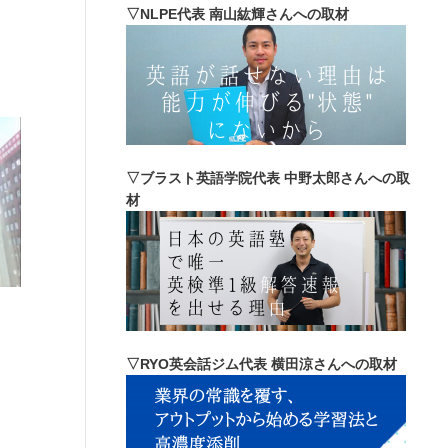
▽NLPE代表 南山紘輝さんへの取材
▽ブラスト英語学院代表 中野太郎さんへの取
材
▽RYO英会話ジム代表 横田涼さんへの取材