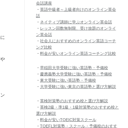
会話講座
・
英語中級者～上級者向けのオンライン英会
話
・
ネイティブ講師に学ぶオンライン英会話
・
レッスン回数無制限、受け放題のオンライ
ン英会話
うに
・
社会人におすすめのオンライン英語コーチ
ング比較
・
料金が安いオンライン英語コーチング比較
法や
・
早稲田大学受験に強い英語塾・予備校
・
慶應義塾大学受験に強い英語塾・予備校
・
東大受験に強い英語塾・予備校
・
大学受験に強い東京の英語塾と選び方解説
イン
・
英検対策塾のおすすめ校と選び方解説
・
英検2級・準1級・1級対策塾のおすすめ校と
選び方解説
・
料金が安いTOEIC対策スクール
・
TOEFL対策塾・スクール・予備校のおすす