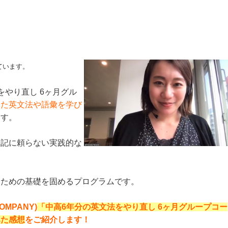
ています。
やり直し 6ヶ月グル
った英文法や語彙を学び
ます。
暗記に頼らない実践的な
くための基礎を固めるプログラムです。
MPANY)
「中高6年分の英文法をやり直し 6ヶ月グループコー
みた感想
をご紹介します！