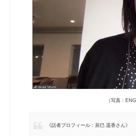
（写真：ENG
《話者プロフィール：辰巳 遥香さん》