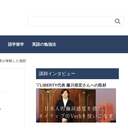

語学留学
英語の勉強法
者が体験した感想
講師インタビュー
▽LIBERTY代表 藤川恭宏さんへの取材
者