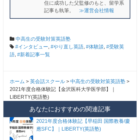
住に成功した父監修のもと、留学系
記事も執筆。
≫運営会社情報
中高生の受験対策英語塾
#インタビュー
,
#やり直し英語
,
#体験談
,
#受験英
語
,
#新着記事一覧
ホーム
>
英会話スクール
>
中高生の受験対策英語塾
>
2021年度合格体験記【金沢医科大学医学部】｜
LIBERTY(英語塾)
あなたにおすすめの関連記事
2021年度合格体験記【早稲田 国際教養/慶
應SFC】｜LIBERTY(英語塾)