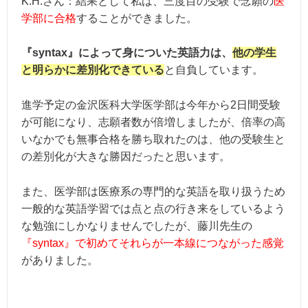
K.H.さん：結果として私は、三度目の受験で念願の
医
学部に合格
することができました。
『syntax』によって身についた英語力は、
他の学生
と明らかに差別化できている
と自負しています。
進学予定の金沢医科大学医学部は今年から2日間受験
が可能になり、志願者数が倍増しましたが、倍率の高
いなかでも無事合格を勝ち取れたのは、他の受験生と
の差別化が大きな勝因だったと思います。
また、医学部は医療系の専門的な英語を取り扱うため
一般的な英語学習では点と点の行き来をしているよう
な勉強にしかなりませんでしたが、藤川先生の
『syntax』で初めてそれらが一本線につながった感覚
がありました。