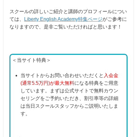
金曜日：17:00-18:30 19:30-21:00
土曜日：13:00-14:30 15:00-16:30 17
スクールの詳しいご紹介と講師のプロフィールについ
日曜日：休講
営業時間
ては、
Liberty English Academy特集ページ
がご参考に
なりますので、是非ご覧いただければと思います！
〈オンラインレッスンの場合 〉
月曜・火曜・水曜・金曜日：19:00-翌23
土曜日：13:00-翌23:59
＜当サイト特典＞
＊2022年6月現在のカレンダーです。
当サイトからお問い合わせいただくと
入会金
(通常5.5万円)が最大無料
になる特典をご用意
しています。まずは公式サイトで無料カウン
〒108-0014 東京都港区芝5-13-14 THE
セリングをご予約いただき、割引率等の詳細
は当日スクールスタッフからご説明いたしま
・JR田町駅より徒歩5分
アクセス
す。
・都営地下鉄 三田駅より徒歩5分
・都営地下鉄 赤羽橋駅より徒歩7分