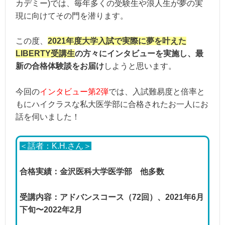
カデミー)では、毎年多くの受験生や浪人生が夢の実
現に向けてその門を潜ります。
この度、
2021年度大学入試で実際に夢を叶えた
LIBERTY受講生
の方々にインタビューを実施し、最
新の合格体験談をお届け
しようと思います。
今回の
インタビュー第2弾
では、入試難易度と倍率と
もにハイクラスな私大医学部に合格されたお一人にお
話を伺いました！
＜話者：K.H.さん＞
合格実績：金沢医科大学医学部 他多数
受講内容：アドバンスコース（72回）、2021年6月
下旬〜2022年2月