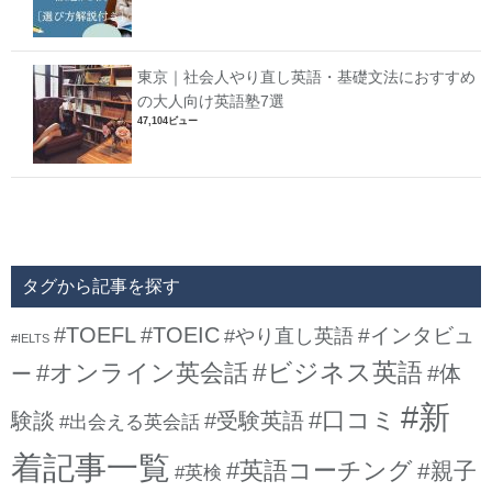
東京｜社会人やり直し英語・基礎文法におすすめ
の大人向け英語塾7選
47,104ビュー
タグから記事を探す
#TOEFL
#TOEIC
#インタビュ
#やり直し英語
#IELTS
#ビジネス英語
#オンライン英会話
#体
ー
#新
#口コミ
験談
#受験英語
#出会える英会話
着記事一覧
#英語コーチング
#親子
#英検