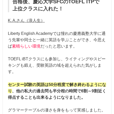
合格後、慶応大学SFCのTOEFL ITPで
上位クラスに入れた！
K. A.さん（浪人生）
Liberty English Academyでは憧れの慶應義塾大学に通
う先輩や同士と一緒に英語を学ぶことができ、今思え
ば
素晴らしい環境
だったと思います。
TOEFL iBTクラスにも参加し、ライティングやスピー
キングも鍛え、受験英語の域を超えられた気がしま
す。
センター試験の英語は50分程度で解き終わるようにな
り
、他の私大の過去問も半分程の時間で8割～9割近く
得点することも出来るようになりました。
グラマーテーブルの凄さを身をもって実感しました。