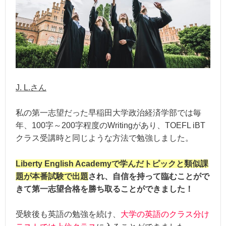
J. L.さん
私の第一志望だった早稲田大学政治経済学部では毎
年、100字～200字程度のWritingがあり、TOEFL iBT
クラス受講時と同じような方法で勉強しました。
Liberty English Academyで学んだトピックと類似課
題が本番試験で出題
され、自信を持って臨むことがで
きて第一志望合格を勝ち取ることができました！
受験後も英語の勉強を続け、
大学の英語のクラス分け