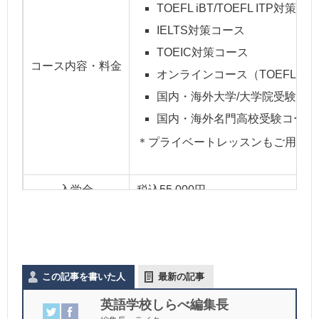
TOEFL iBT/TOEFL ITP対策コ
IELTS対策コース
TOEIC対策コース
コース内容・料金
オンラインコース（TOEFL・IE
国内・海外大学/大学院受験コ
国内・海外名門高校受験コース
＊プライベートレッスンもご用意あ
入学金
税込55,000円
〈 グループレッスンの場合 〉
月曜日：17:00-18:30 19:30-21:00
火曜日：休講
この記事を書いた人
最新の記事
水曜日：17:00-18:30 19:30-21:00 
英語学校しらべ編集長
木曜日：休講