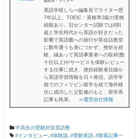
編集長・ライター
金曜日：17:00-18:30 19:30-21:00
英語学校しらべ編集長でライター歴
土曜日：13:00-14:30 15:00-16:30 
7年以上。TOEIC・英検準2級の受検
日曜日：休講
営業時間
経験あり。旧センター試験では8割
超と学生時代から英語が好きだった
〈オンラインレッスンの場合 〉
影響で英語圏への旅行や英会話教室
に数年通うも身につかず、挫折を経
月曜・火曜・水曜・金曜日：19:00-翌
験。縁あって英語事業者への取材(数
土曜日：13:00-翌23:59
十社以上)やサービスを体験レビュー
する仕事に就き、挫折経験者目線か
＊2022年6月現在のカレンダーです
ら英語学習情報を日々発信。語学学
校でのフィリピン留学を経て海外移
住に成功した父監修のもと、留学系
〒108-0014 東京都港区芝5-13-14 T
記事も執筆。
≫運営会社情報
・JR田町駅より徒歩約10分
教室アクセス
・都営地下鉄 三田駅より徒歩5分
・都営地下鉄 赤羽橋駅より徒歩7分
中高生の受験対策英語塾
#インタビュー
,
#体験談
,
#受験英語
,
#新着記事一