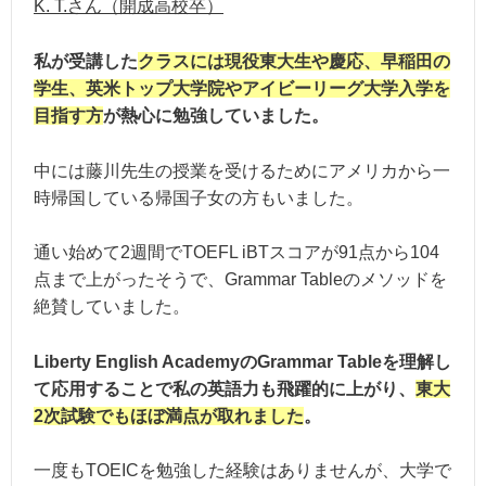
K. T.さん（開成高校卒）
私が受講した
クラスには現役東大生や慶応、早稲田の
学生、英米トップ大学院やアイビーリーグ大学入学を
目指す方
が熱心に勉強していました。
中には藤川先生の授業を受けるためにアメリカから一
時帰国している帰国子女の方もいました。
通い始めて2週間でTOEFL iBTスコアが91点から104
点まで上がったそうで、Grammar Tableのメソッドを
絶賛していました。
Liberty English AcademyのGrammar Tableを理解し
て応用することで私の英語力も飛躍的に上がり、
東大
2次試験でもほぼ満点が取れました
。
一度もTOEICを勉強した経験はありませんが、大学で