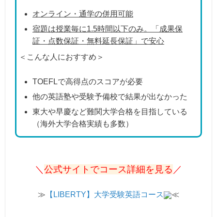
オンライン・通学の併用可能
宿題は授業毎に1.5時間以下のみ。「成果保
証・点数保証・無料延長保証」で安心
＜こんな人におすすめ＞
TOEFLで高得点のスコアが必要
他の英語塾や受験予備校で結果が出なかった
東大や早慶など難関大学合格を目指している
（海外大学合格実績も多数）
＼
公式サイトでコース詳細を見る
／
≫
【LIBERTY】大学受験英語コース
≪