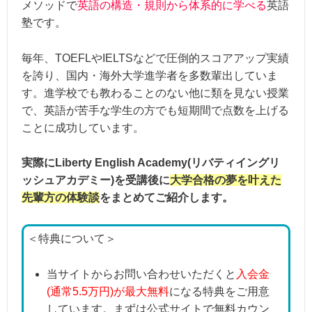
メソッドで
英語の構造・規則から体系的に学べる
英語
塾です。
毎年、TOEFLやIELTSなどで圧倒的スコアアップ実績
を誇り、国内・海外大学進学者を多数輩出していま
す。進学校でも教わることのない他に類を見ない授業
で、英語が苦手な学生の方でも短期間で点数を上げる
ことに成功しています。
実際にLiberty English Academy(リバティイングリ
ッシュアカデミー)を受講後に
大学合格の夢を叶えた
先輩方の体験談
をまとめてご紹介します。
＜特典について＞
当サイトからお問い合わせいただくと
入会金
(通常5.5万円)が最大無料
になる特典をご用意
しています。まずは公式サイトで無料カウン