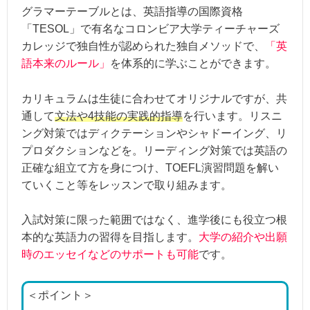
グラマーテーブルとは、英語指導の国際資格
「TESOL」で有名なコロンビア大学ティーチャーズ
カレッジで独自性が認められた独自メソッドで、
「英
語本来のルール」
を体系的に学ぶことができます。
カリキュラムは生徒に合わせてオリジナルですが、共
通して
文法や4技能の実践的指導
を行います。リスニ
ング対策ではディクテーションやシャドーイング、リ
プロダクションなどを。リーディング対策では英語の
正確な組立て方を身につけ、TOEFL演習問題を解い
ていくこと等をレッスンで取り組みます。
入試対策に限った範囲ではなく、進学後にも役立つ根
本的な英語力の習得を目指します。
大学の紹介や出願
時のエッセイなどのサポートも可能
です。
＜ポイント＞