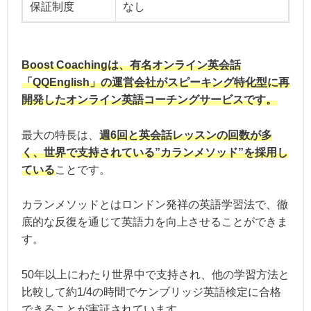
保証制度
なし
Boost Coachingは、有名オンライン英会話
「QQEnglish」の運営会社がスピーキング特化型に再
開発したオンライン英語コーチングサービスです。
最大の特長は、
週6回と英会話レッスンの回数が多
く、世界で支持されている”カランメソッド”を採用し
ている
ことです。
カランメソッドとはロンドン発祥の英語学習法で、徹
底的な反復を通じて英語力を向上させることができま
す。
50年以上にわたり世界中で支持され、他の学習方法と
比較して約1/4の時間でケンブリッジ英語検定に合格
できることが実証されています。