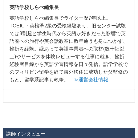
英語学校しらべ編集長
英語学校しらべ編集長でライター歴7年以上。
TOEIC・英検準2級の受検経験あり。旧センター試験
では8割超と学生時代から英語が好きだった影響で英
語圏への旅行や英会話教室に数年通うも身につかず、
挫折を経験。縁あって英語事業者への取材(数十社以
上)やサービスを体験レビューする仕事に就き、挫折
経験者目線から英語学習情報を日々発信。語学学校で
のフィリピン留学を経て海外移住に成功した父監修の
もと、留学系記事も執筆。
≫運営会社情報
講師インタビュー