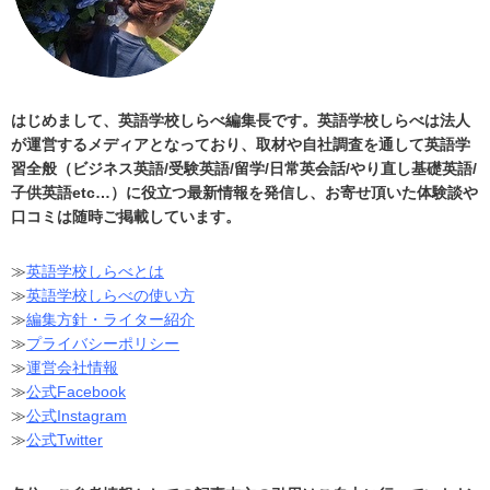
はじめまして、英語学校しらべ編集長です。英語学校しらべは法人
が運営するメディアとなっており、取材や自社調査を通して英語学
習全般（ビジネス英語/受験英語/留学/日常英会話/やり直し基礎英語/
子供英語etc…）に役立つ最新情報を発信し、お寄せ頂いた体験談や
口コミは随時ご掲載しています。
≫
英語学校しらべとは
≫
英語学校しらべの使い方
≫
編集方針・ライター紹介
≫
プライバシーポリシー
≫
運営会社情報
≫
公式Facebook
≫
公式Instagram
≫
公式Twitter