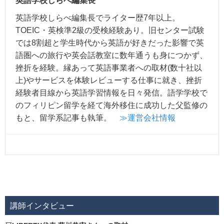
英語学校しらべ編集長
英語学校しらべ編集長でライター歴7年以上。
TOEIC・英検準2級の受検経験あり。旧センター試験
では8割超と学生時代から英語が好きだった影響で英
語圏への旅行や英会話教室に数年通うも身につかず、
挫折を経験。縁あって英語事業者への取材(数十社以
上)やサービスを体験レビューする仕事に就き、挫折
経験者目線から英語学習情報を日々発信。語学学校で
のフィリピン留学を経て海外移住に成功した父監修の
もと、留学系記事も執筆。
≫運営会社情報
講師インタビュー