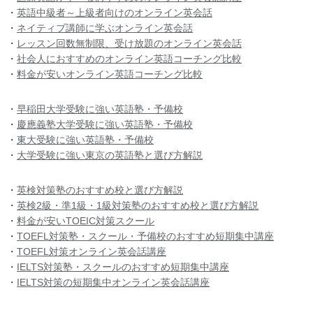
・
英語中級者～上級者向けのオンライン英会話
・
ネイティブ講師に学ぶオンライン英会話
・
レッスン回数無制限、受け放題のオンライン英会話
・
社会人におすすめのオンライン英語コーチング比較
・
料金が安いオンライン英語コーチング比較
・
早稲田大学受験に強い英語塾・予備校
・
慶應義塾大学受験に強い英語塾・予備校
・
東大受験に強い英語塾・予備校
・
大学受験に強い東京の英語塾と選び方解説
・
英検対策塾のおすすめ校と選び方解説
・
英検2級・準1級・1級対策塾のおすすめ校と選び方解説
・
料金が安いTOEIC対策スクール
・
TOEFL対策塾・スクール・予備校のおすすめ短期集中講座
・
TOEFL対策オンライン英会話講座
・
IELTS対策塾・スクールのおすすめ短期集中講座
・
IELTS対策の短期集中オンライン英会話講座