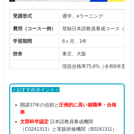
受講形式
通学、eラーニング
費用（コース一例）
登録日本語教員養成コース（通学/
学習期間
6ヶ月、1年
校舎
東京、大阪
現役合格率75.6%（令和6年度
就職率・合格率
※養成講座在籍中の受講生の合格
※全国平均は60.8%
＜おすすめポイント＞
開講37年の信頼と
圧倒的に高い就職率・合格
率
文部科学認定
日本語教員養成機関
（C0241313）と実践研修機関（B0241311）