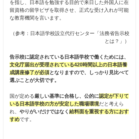
を指し、日本語を勉強する目的で来日した外国人に在
留資格の留学ビザを取得させ、正式な受け入れが可能
な教育機関を言います。
（参考：日本語学校設立代行センター「法務省告示校
とは？」）
告示校に認定されている日本語学校で働くためには、
文化庁届出が受理されている420時間以上の日本語養
成講座修了が必須
となりますので、しっかり見比べて
選ぶことが大切です。
国が定める
厳しい基準に合格し、公的に
認定が下りて
いる日本語学校の方が安定した職場環境
だと考えら
れ、
やりがいだけではなく
給料面を重視する方におす
すめ
です。