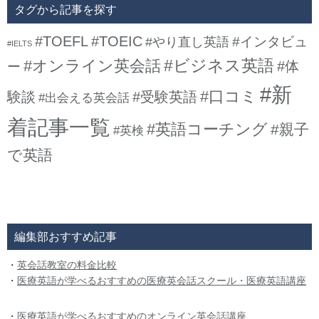
タグから記事を探す
#TOEFL
#TOEIC
#インタビュ
#やり直し英語
#IELTS
#ビジネス英語
#オンライン英会話
#体
ー
#新
#口コミ
験談
#受験英語
#出会える英会話
着記事一覧
#英語コーチング
#親子
#英検
で英語
編集部おすすめ記事
・
英会話教室の料金比較
・
医療英語が学べるおすすめの医療英会話スクール・医療英語講座
・
医療英語が学べるおすすめのオンライン英会話講座