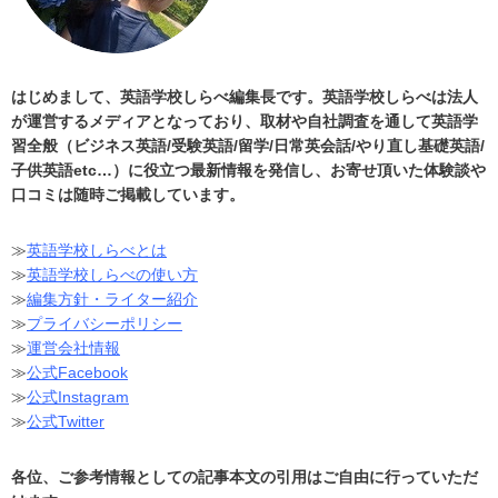
はじめまして、英語学校しらべ編集長です。英語学校しらべは法人
が運営するメディアとなっており、取材や自社調査を通して英語学
習全般（ビジネス英語/受験英語/留学/日常英会話/やり直し基礎英語/
子供英語etc…）に役立つ最新情報を発信し、お寄せ頂いた体験談や
口コミは随時ご掲載しています。
≫
英語学校しらべとは
≫
英語学校しらべの使い方
≫
編集方針・ライター紹介
≫
プライバシーポリシー
≫
運営会社情報
≫
公式Facebook
≫
公式Instagram
≫
公式Twitter
各位、ご参考情報としての記事本文の引用はご自由に行っていただ