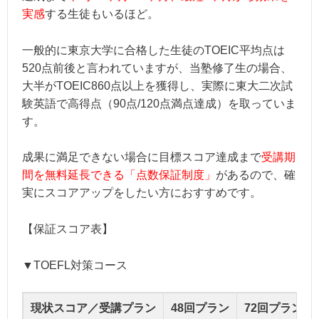
実感
する生徒もいるほど。
一般的に東京大学に合格した生徒のTOEIC平均点は
520点前後と言われていますが、当塾修了生の場合、
大半がTOEIC860点以上を獲得し、実際に東大二次試
験英語で高得点（90点/120点満点達成）を取っていま
す。
成果に満足できない場合に目標スコア達成まで
受講期
間を無料延長できる「点数保証制度」
があるので、確
実にスコアアップをしたい方におすすめです。
【保証スコア表】
▼TOEFL対策コース
現状スコア／受講プラン
48回プラン
72回プラン