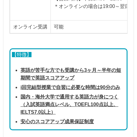
＊オンラインの場合は19:00～翌日23:
オンライン受講
可能
【特徴】
英語が苦手な方でも受講から3ヶ月～半年の短
期間で英語スコアアップ
i回完結型授業で自習に必要な時間は90分のみ
国内・海外大学で通用する英語力が身につく
（入試英語満点レベル、TOEFL100点以上、
IELTS7.0以上）
安心のスコアアップ成果保証制度