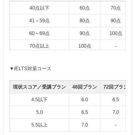
40点以下
60点
70点
41～59点
80点
90点
60～69点
90点
100点
70点以上
100点
－
▼IELTS対策コース
現状スコア／受講プラン
48回プラン
72回プラン
4.5以下
6.0
6.5
5.0
6.5
7.0
5.5以上
7.0
－