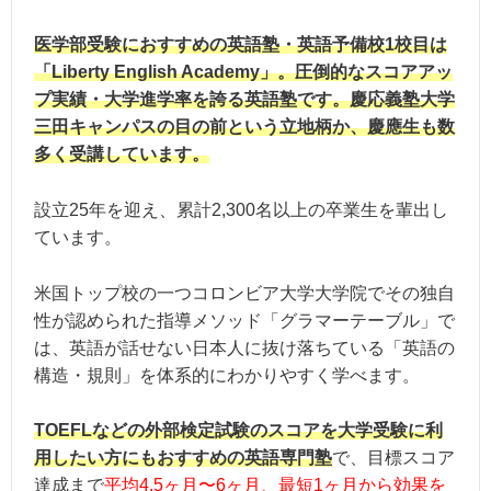
医学部受験におすすめの英語塾・英語予備校1校目は
「Liberty English Academy」。圧倒的なスコアアッ
プ実績・大学進学率を誇る英語塾です。慶応義塾大学
三田キャンパスの目の前という立地柄か、慶應生も数
多く受講しています。
設立25年を迎え、累計2,300名以上の卒業生を輩出し
ています。
米国トップ校の一つコロンビア大学大学院でその独自
性が認められた指導メソッド「グラマーテーブル」で
は、英語が話せない日本人に抜け落ちている「英語の
構造・規則」を体系的にわかりやすく学べます。
TOEFLなどの外部検定試験のスコアを大学受験に利
用したい方にもおすすめの英語専門塾
で、目標スコア
達成まで
平均4.5ヶ月〜6ヶ月、最短1ヶ月から効果を