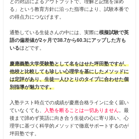
との対話によるアウトプットで、理解と記憶を深め
る」という教育方針に沿った指導により、試験本番で
の得点力につなげます。
通塾している生徒さんの中には、実際に
模擬試験で英
語の偏差値が2ヶ月で38.7から60.3にアップした方も
いる
ほどです。
慶應義塾大学受験塾として名をはせた坪田塾ですが、
他校と比較しても珍しい心理学を基にしたメソッドに
は定評があり、生徒一人ひとりのタイプに合わせた個
別指導が魅力です。
入塾テスト時点での成績が慶應合格ラインに全く届い
ていなくても、
入塾を断ることは一切ありません
。最
後まで諦めず英語に向き合う生徒の心に寄り添い、心
理学に基づく科学的メソッドで徹底サポートするのが
坪田塾です。