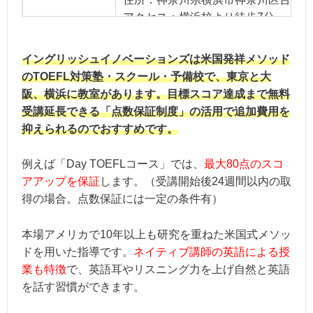
アクセス：横浜校より徒歩7分
教室・営業時間
大阪校
イングリッシュイノベーションズは米国発祥メソッド
のTOEFL対策塾・スクール・予備校で、東京と大
住所：大阪府大阪市北区梅田1-3-1 大阪駅
阪、横浜に教室があります。目標スコア達成まで無料
アクセス：大阪駅より徒歩４分、梅田
受講延長できる「点数保証制度」の活用で追加費用を
抑えられるのでおすすめです。
※オンライン受講可能
例えば「Day TOEFLコース」では、
最大80点のスコ
【営業時間】平日10:00〜22:00 土日10
アアップを保証
します。（受講開始後24週間以内の取
得の場合。点数保証には一定の条件有）
本場アメリカで10年以上も研究を重ねた米国式メソッ
ドを用いた指導です。
ネイティブ講師の英語による授
業も特徴
で、英語耳やリスニング力を上げ自然と英語
を話す習慣ができます。