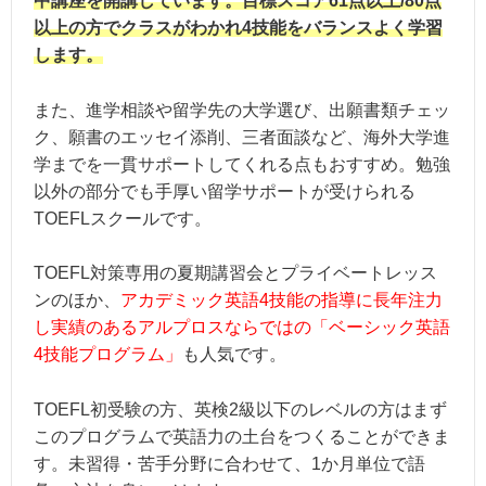
中講座を開講しています。目標スコア61点以上/80点
以上の方でクラスがわかれ4技能をバランスよく学習
します。
また、進学相談や留学先の大学選び、出願書類チェッ
ク、願書のエッセイ添削、三者面談など、海外大学進
学までを一貫サポートしてくれる点もおすすめ。勉強
以外の部分でも手厚い留学サポートが受けられる
TOEFLスクールです。
TOEFL対策専用の夏期講習会とプライベートレッス
ンのほか、
アカデミック英語4技能の指導に長年注力
し実績のあるアルプロスならではの「ベーシック英語
4技能プログラム」
も人気です。
TOEFL初受験の方、英検2級以下のレベルの方はまず
このプログラムで英語力の土台をつくることができま
す。未習得・苦手分野に合わせて、1か月単位で語