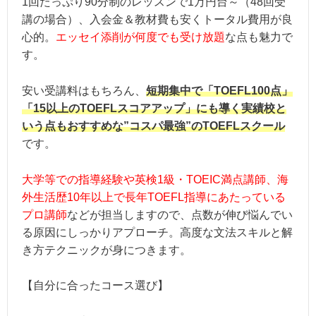
1回たっぷり90分制のレッスンで1万円台～（48回受
住所：神奈川県横浜市神奈川区沢渡2-3 TRU
講の場合）、入会金＆教材費も安くトータル費用が良
アクセス：横浜駅から徒歩9分
心的。
エッセイ添削が何度でも受け放題
な点も魅力で
す。
※オンライン受講可能
安い受講料はもちろん、
短期集中で「TOEFL100点」
【営業時間】火～金曜12:00～20:00 土
「15以上のTOEFLスコアアップ」にも導く実績校と
いう点もおすすめな”コスパ最強”のTOEFLスクール
です。
大学等での指導経験や英検1級・TOEIC満点講師、海
外生活歴10年以上で長年TOEFL指導にあたっている
プロ講師
などが担当しますので、点数が伸び悩んでい
る原因にしっかりアプローチ。高度な文法スキルと解
き方テクニックが身につきます。
【自分に合ったコース選び】