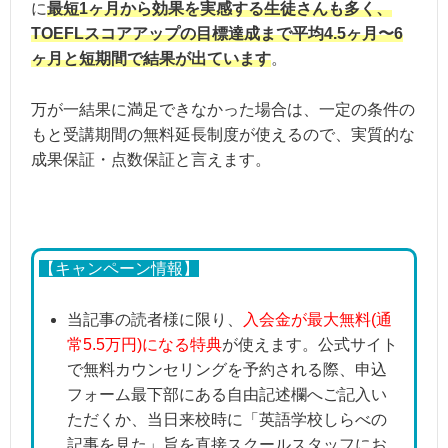
に
最短1ヶ月から効果を実感する生徒さんも多く、
TOEFLスコアアップの目標達成まで平均4.5ヶ月〜6
ヶ月と短期間で結果が出ています
。
万が一結果に満足できなかった場合は、一定の条件の
もと受講期間の無料延長制度が使えるので、実質的な
成果保証・点数保証と言えます。
【キャンペーン情報】
当記事の読者様に限り、
入会金が最大無料(通
常5.5万円)になる特典
が使えます。公式サイト
で無料カウンセリングを予約される際、申込
フォーム最下部にある自由記述欄へご記入い
ただくか、当日来校時に「英語学校しらべの
記事を見た」旨を直接スクールスタッフにお