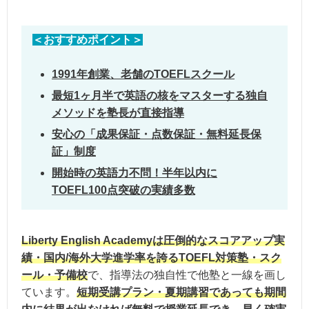
＜おすすめポイント＞
1991年創業、老舗のTOEFLスクール
最短1ヶ月半で英語の核をマスターする独自
メソッドを塾長が直接指導
安心の「成果保証・点数保証・無料延長保
証」制度
開始時の英語力不問！半年以内に
TOEFL100点突破の実績多数
Liberty English Academyは圧倒的なスコアアップ実
績・国内/海外大学進学率を誇るTOEFL対策塾・スク
ール・予備校
で、指導法の独自性で他塾と一線を画し
ています。
短期受講プラン・夏期講習であっても期間