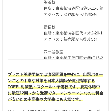
渋谷校
住所：東京都渋谷区渋谷3-11-8 第3
アクセス：渋谷駅から徒歩2分
新宿校
住所：東京都渋谷区代々木2-20-12 
アクセス：新宿駅から徒歩5分
四ツ谷教室
住所：東京都千代田区六番町15-2 
アクセス：四ツ谷駅より徒歩1分
※四ツ谷教室は受講者数の定員に達し
ブラスト英語学院では演習問題を中心に、出題パター
教室・営業時間
ンごとの丁寧な対策を日本人講師が個別指導する
池袋教室
TOEFL対策塾・スクール・予備校です。夏期休暇中
住所：東京都豊島区東池袋1-6-4 伊藤
に最短12回～から受講でき、マンツーマンなのに料金
アクセス：池袋駅より徒歩1分
が安いため中高生や大学生にも人気です。
横浜校