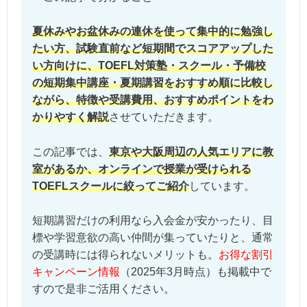
夏休みやお盆休みの連休を使って集中的に勉強し
たい方、試験直前など短期間でスコアアップした
い方向けに、TOEFL対策塾・スクール・予備校
の短期集中講座・夏期講習をおすすめ順に比較し
ながら、特徴や受講費用、おすすめポイントをわ
かりやすく解説
させていただきます。
この記事では、
東京や大阪周辺の人気エリアに教
室があるか、オンラインで授業が受けられる
TOEFLスクールに絞ってご紹介
しています。
短期講習だけの利用なら入会金が安かったり、目
標や学習意欲の高い仲間が集っていたりと、通常
の受講時には得られないメリットも。
お得な割引
キャンペーン情報
（2025年3月時点）も掲載中で
すので是非ご活用ください。