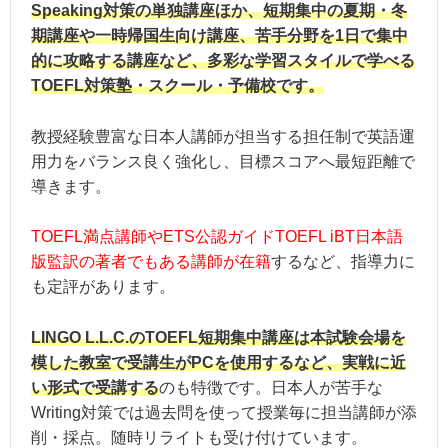
Speaking対策の単独講座ほか、短期集中の夏期・冬
期講座や一時帰国生向け講座、苦手分野を1日で集中
的に攻略する講座など、多彩な学習スタイルで学べる
TOEFL対策塾・スクール・予備校です。
教授経験豊富な日本人講師が担当する担任制で英語運
用力をバランス良く強化し、目標スコアへ最短距離で
導きます。
TOEFL満点講師やETS公認ガイドTOEFL iBT日本語
版監訳の著者でもある講師が在籍
するなど、指導力に
も定評があります。
LINGO L.L.C.のTOEFL短期集中講座は本試験会場を
模した教室で受講生がPCを使用するなど、実戦に近
い形式で受講する
のも特徴です。日本人が苦手な
Writing対策では過去問を使って授業毎に担当講師が添
削・採点。随時リライトも受け付けています。