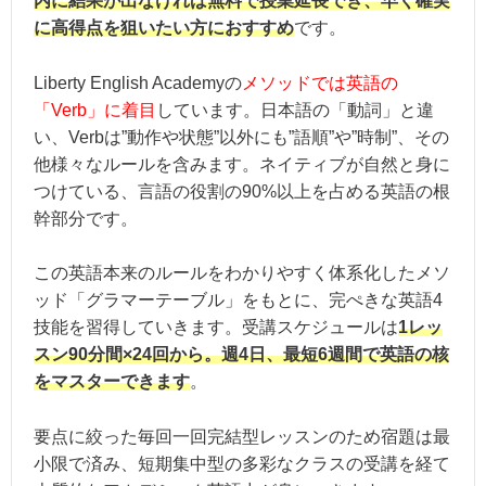
内に結果が出なければ無料で授業延長でき、早く確実
に高得点を狙いたい方におすすめ
です。
Liberty English Academyの
メソッドでは英語の
「Verb」に着目
しています。日本語の「動詞」と違
い、Verbは”動作や状態”以外にも”語順”や”時制”、その
他様々なルールを含みます。ネイティブが自然と身に
つけている、言語の役割の90%以上を占める英語の根
幹部分です。
この英語本来のルールをわかりやすく体系化したメソ
ッド「グラマーテーブル」をもとに、完ぺきな英語4
技能を習得していきます。受講スケジュールは
1レッ
スン90分間×24回から。週4日、最短6週間で英語の核
をマスターできます
。
要点に絞った毎回一回完結型レッスンのため宿題は最
小限で済み、短期集中型の多彩なクラスの受講を経て