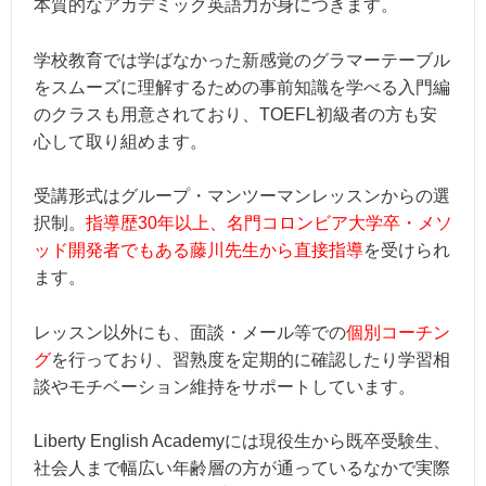
本質的なアカデミック英語力が身につきます。
学校教育では学ばなかった新感覚のグラマーテーブル
をスムーズに理解するための事前知識を学べる入門編
のクラスも用意されており、TOEFL初級者の方も安
心して取り組めます。
受講形式はグループ・マンツーマンレッスンからの選
択制。
指導歴30年以上、名門コロンビア大学卒・メソ
ッド開発者でもある藤川先生から直接指導
を受けられ
ます。
レッスン以外にも、面談・メール等での
個別コーチン
グ
を行っており、習熟度を定期的に確認したり学習相
談やモチベーション維持をサポートしています。
Liberty English Academyには現役生から既卒受験生、
社会人まで幅広い年齢層の方が通っているなかで実際