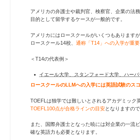
アメリカの弁護士や裁判官、検察官、企業の法
目的として留学するケースが一般的です。
アメリカにはロースクールがいくつもありますが
ロースクール14校、
通称「T14」への入学が重要
＜T14の代表例＞
イエール大学、スタンフォード大学、ハーバ
ロースクールのLLMへの入学には英語試験のス
TOEFLは独学では難しいとされるアカデミッ
TOEFL100点が合格ラインの目安
となりますので
また、国際弁護士となった暁には対企業の一流
確な英語力も必要となります。