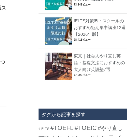
73,148ビュー
語ス
IELTS対策塾・スクールの
おすすめ短期集中講座12選
【2026年版】
58,411ビュー
東京｜社会人やり直し英
につ
語・基礎文法におすすめの
大人向け英語塾7選
47,099ビュー
タグから記事を探す
#TOEFL
#TOEIC
#やり直し
#IELTS