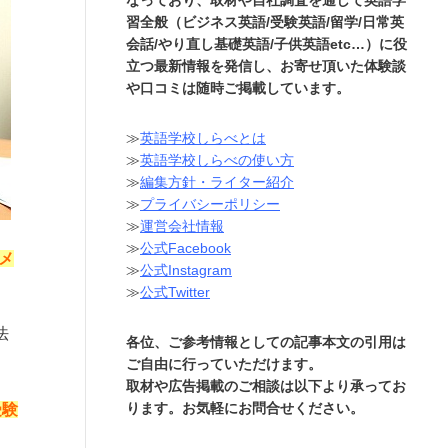
習全般（ビジネス英語/受験英語/留学/日常英
会話/やり直し基礎英語/子供英語etc…）に役
立つ最新情報を発信し、お寄せ頂いた体験談
や口コミは随時ご掲載しています。
≫
英語学校しらべとは
≫
英語学校しらべの使い方
≫
編集方針・ライター紹介
≫
プライバシーポリシー
≫
運営会社情報
≫
公式Facebook
メ
≫
公式Instagram
≫
公式Twitter
法
各位、ご参考情報としての記事本文の引用は
ご自由に行っていただけます。
取材や広告掲載のご相談は以下より承ってお
ります。お気軽にお問合せください。
受験