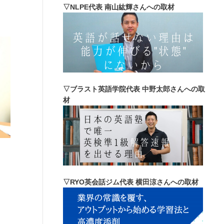
▽NLPE代表 南山紘輝さんへの取材
▽ブラスト英語学院代表 中野太郎さんへの取
材
▽RYO英会話ジム代表 横田涼さんへの取材