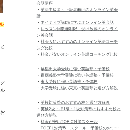
会話講座
・
英語中級者～上級者向けのオンライン英会
話
・
ネイティブ講師に学ぶオンライン英会話
ル
・
レッスン回数無制限、受け放題のオンライ
ン英会話
・
社会人におすすめのオンライン英語コーチ
こと
ング比較
・
料金が安いオンライン英語コーチング比較
・
早稲田大学受験に強い英語塾・予備校
・
慶應義塾大学受験に強い英語塾・予備校
・
東大受験に強い英語塾・予備校
たグ
・
大学受験に強い東京の英語塾と選び方解説
キル
・
英検対策塾のおすすめ校と選び方解説
・
英検2級・準1級・1級対策塾のおすすめ校と
もお
選び方解説
・
料金が安いTOEIC対策スクール
・
TOEFL対策塾・スクール・予備校のおすす