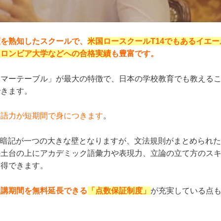
ELTS対策を熟知したスクールで、
米国ロースクールT14でもあるイエー
コロンビア大学などへの合格実績
も豊富です。
ラマーテーブル」が最大の特徴で、日本の学校教育でも教える
できます。
英語力が短期間で身につきます
。
法の暗記が一つの大きな壁となりますが、文法規則がまとめられ
の土台の上にアカデミック語彙力や表現力、立論の立て方のス
習得できます。
受講期間を無料延長できる
「点数保証制度」
が充実している点