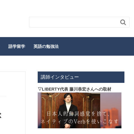

語学留学
英語の勉強法
講師インタビュー
▽LIBERTY代表 藤川恭宏さんへの取材
ぶ