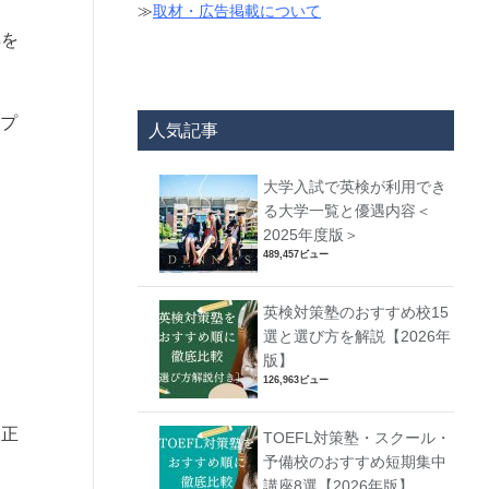
≫
取材・広告掲載について
得を
ップ
人気記事
大学入試で英検が利用でき
る大学一覧と優遇内容＜
2025年度版＞
489,457ビュー
英検対策塾のおすすめ校15
選と選び方を解説【2026年
版】
126,963ビュー
い正
TOEFL対策塾・スクール・
予備校のおすすめ短期集中
講座8選【2026年版】