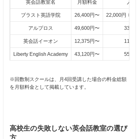
英会話教室名
月額料金
入会
ブラスト英語学院
26,400円〜
22,000円 
アルプロス
49,600円〜
33,00
英会話イーオン
12,375円〜
11,00
Liberty English Academy
43,120円〜
55,00
駅前留学NOVA
11,000円〜
無
※回数制スクールは、月4回受講した場合の料金総額
日米英語学院
16,500円〜
22,00
を月額料金として掲載しています。
高校生の失敗しない英会話教室の選び
方