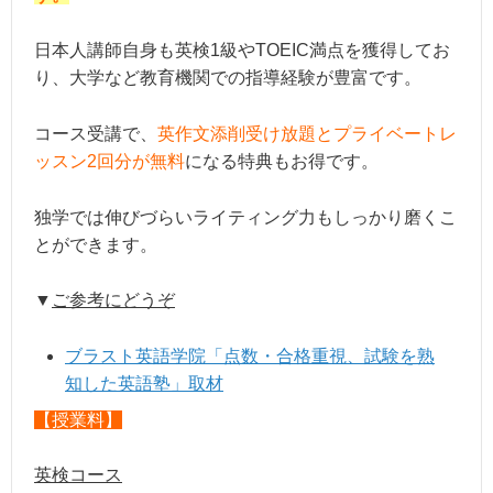
日本人講師自身も英検1級やTOEIC満点を獲得してお
り、大学など教育機関での指導経験が豊富です。
コース受講で、
英作文添削受け放題とプライベートレ
ッスン2回分が無料
になる特典もお得です。
独学では伸びづらいライティング力もしっかり磨くこ
とができます。
▼
ご参考にどうぞ
ブラスト英語学院「点数・合格重視、試験を熟
知した英語塾」取材
【授業料】
英検コース