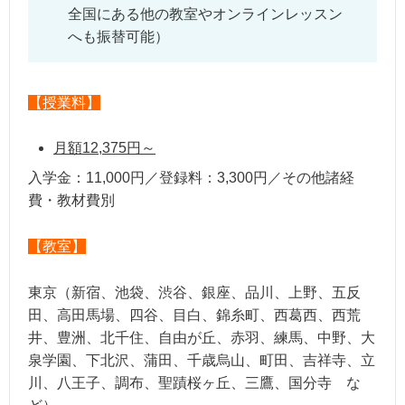
全国にある他の教室やオンラインレッスン
へも振替可能）
【授業料】
月額12,375円～
入学金：11,000円／登録料：3,300円／その他諸経
費・教材費別
【教室】
東京（新宿、池袋、渋谷、銀座、品川、上野、五反
田、高田馬場、四谷、目白、錦糸町、西葛西、西荒
井、豊洲、北千住、自由が丘、赤羽、練馬、中野、大
泉学園、下北沢、蒲田、千歳烏山、町田、吉祥寺、立
川、八王子、調布、聖蹟桜ヶ丘、三鷹、国分寺 な