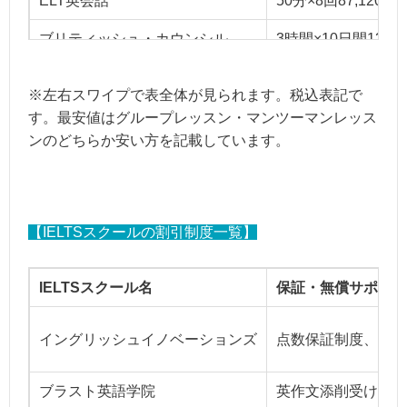
ELT英会話
50分×8回87,120円
ブリティッシュ・カウンシル
3時間×10日間132,
アゴス・ジャパン
各セクション全4回12
※左右スワイプで表全体が見られます。税込表記で
す。最安値はグループレッスン・マンツーマンレッス
ンのどちらか安い方を記載しています。
【IELTSスクールの割引制度一覧】
IELTSスクール名
保証・無償サポート
イングリッシュイノベーションズ
点数保証制度、授業
ブラスト英語学院
英作文添削受け放題