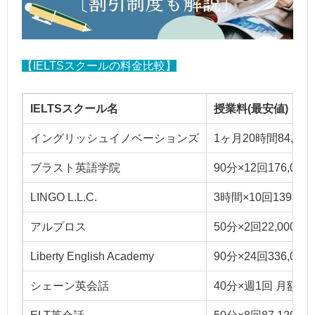
【IELTSスクールの料金比較】
IELTSスクール名
授業料(最安値)
イングリッシュイノベーションズ
1ヶ月20時間84,09
ブラスト英語学院
90分×12回176,00
LINGO L.L.C.
3時間×10回139,00
アルプロス
50分×2回22,000円
Liberty English Academy
90分×24回336,00
シェーン英会話
40分×週1回 月額19,