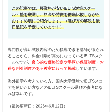
この記事では、授業料が安いIELTS対策スクー
ル・塾を厳選し、料金や特徴を徹底比較しながら
おすすめ順にご紹介します。（選び方の解説も後
日追記を予定しています！）
専門性が高い試験内容のため指導できる講師が限られ
ることから、料金相場が高めになっているIELTSスク
ールですが、
良心的な価格設定や手厚い保証制度・お
得な割引制度のある教室に絞って掲載
しています。
海外留学を考えている方、国内大学受験でIELTSスコ
アを使いたい方などのIELTSスクール選びの参考にな
れば幸いです。
（最終更新日：
2026年6月12日
）