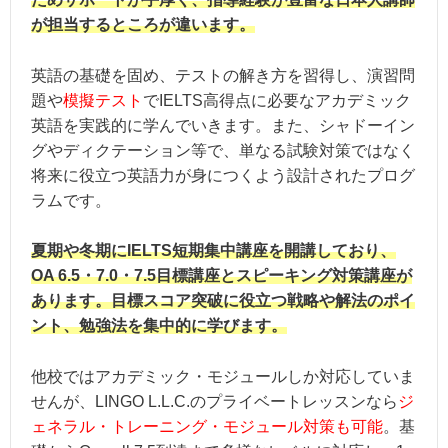
が担当するところが違います。
英語の基礎を固め、テストの解き方を習得し、演習問
題や
模擬テスト
でIELTS高得点に必要なアカデミック
英語を実践的に学んでいきます。また、シャドーイン
グやディクテーション等で、単なる試験対策ではなく
将来に役立つ英語力が身につくよう設計されたプログ
ラムです。
夏期や冬期にIELTS短期集中講座を開講しており、
OA 6.5・7.0・7.5目標講座とスピーキング対策講座が
あります。目標スコア突破に役立つ戦略や解法のポイ
ント、勉強法を集中的に学びます。
他校ではアカデミック・モジュールしか対応していま
せんが、LINGO L.L.C.のプライベートレッスンなら
ジ
ェネラル・トレーニング・モジュール対策も可能
。基