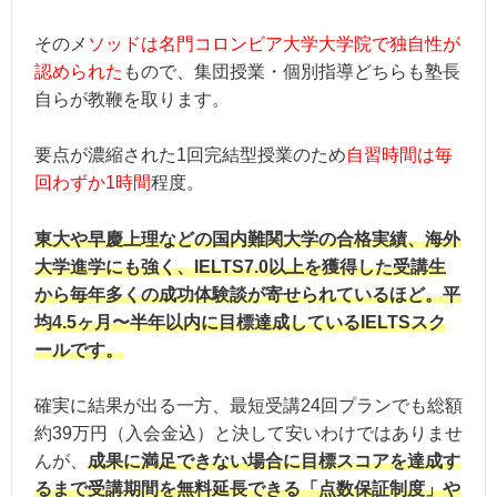
そのメ
ソッドは名門コロンビア大学大学院で独自性が
認められた
もので、集団授業・個別指導どちらも塾長
自らが教鞭を取ります。
要点が濃縮された1回完結型授業のため
自習時間は毎
回わずか1時間
程度。
東大や早慶上理などの国内難関大学の合格実績、海外
大学進学にも強く、IELTS7.0以上を獲得した受講生
から毎年多くの成功体験談が寄せられているほど。平
均4.5ヶ月〜半年以内に目標達成しているIELTSスク
ールです。
確実に結果が出る一方、最短受講24回プランでも総額
約39万円（入会金込）と決して安いわけではありませ
んが、
成果に満足できない場合に目標スコアを達成す
るまで受講期間を無料延長できる「点数保証制度」や