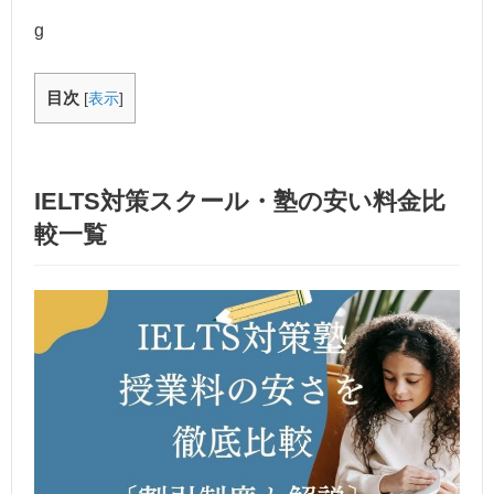
g
目次
[
表示
]
IELTS対策スクール・塾の安い料金比
較一覧