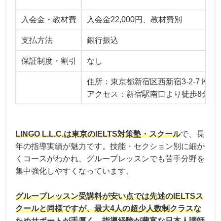
入会金・教材費
入会金22,000円、教材費別
支払方法
銀行振込
保証制度・割引
なし
住所：東京都新宿区西新宿3-2-7 KD
アクセス：新宿駅南口より徒歩8分
※オンライン受講可能
教室・営業時間
LINGO L.L.C.は東京のIELTS対策塾・スクール
で、長
【営業時間】コースによって曜日・時
年の指導実績が魅力です。技能・セクション別に細か
くコースがわかれ、グループレッスンでも苦手分野を
集中強化しやすくなっています。
グループレッスン受講料が安い点では先述のIELTSス
クールと同様ですが、最大4人の超少人数制クラスな
ためサポートが手厚く、指導経験が豊富な日本人講師