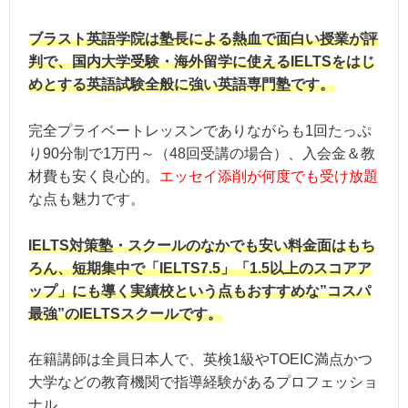
住所：東京都渋谷区代々木2-20-12 
アクセス：新宿駅から徒歩5分
ブラスト英語学院は塾長による熱血で面白い授業が評
判で、国内大学受験・海外留学に使えるIELTSをはじ
四ツ谷教室
めとする英語試験全般に強い英語専門塾です。
住所：東京都千代田区六番町15-2 
アクセス：四ツ谷駅より徒歩1分
完全プライベートレッスンでありながらも1回たっぷ
※四ツ谷教室は受講者数の定員に達し
り90分制で1万円～（48回受講の場合）、入会金＆教
教室・営業時間
材費も安く良心的。
エッセイ添削が何度でも受け放題
池袋教室
な点も魅力です。
住所：東京都豊島区東池袋1-6-4 伊藤
アクセス：池袋駅より徒歩1分
IELTS対策塾・スクールのなかでも安い料金面はもち
ろん、短期集中で「IELTS7.5」「1.5以上のスコアア
横浜校
ップ」にも導く実績校という点もおすすめな”コスパ
住所：神奈川県横浜市神奈川区沢渡2-3 TRU
最強”のIELTSスクールです。
アクセス：横浜駅から徒歩9分
在籍講師は全員日本人で、英検1級やTOEIC満点かつ
※オンライン受講可能
大学などの教育機関で指導経験があるプロフェッショ
ナル。