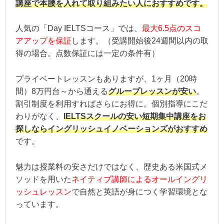
講座で本腰を入れて取り組みたい人におすすめです。
アクセス：大阪駅より徒歩４分、梅田
人気の「Day IELTSコース」では、
最大6.5点のスコ
※オンライン受講可能
アアップを保証
します。（受講開始後24週間以内の取
得の場合。点数保証には一定の条件有）
【営業時間】平日10:00〜22:00 土日10
プライベートレッスンもありますが、1ヶ月（20時
間）8万円台～から通える
グループレッスンが安い
。
割引制度を利用すればさらにお得に。個別指導にこだ
わりがなく、
IELTSスクールの安い短期集中講座をお
探しならイングリッシュイノベーションズがおすすめ
です。
魅力は授業料の安さだけではなく、歴史ある米国式メ
ソッドを用いた
ネイティブ講師によるオールイングリ
ッシュレッスン
で自然と英語が身につく学習環境とな
っています。