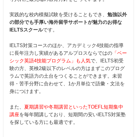
実践的な校内模擬試験を受けることもでき、
勉強以外
の部分でも手厚い海外留学サポートが魅力のお得な
IELTSスクール
です。
IELTS対策コースのほか、アカデミック4技能の指導
に長年注力し実績があるアルプロスならではの
「ベー
シック英語4技能プログラム」も人気
で、IELTS初受
験の方、英検2級以下のレベルの方はまずこのプログ
ラムで英語力の土台をつくることができます。未習
得・苦手分野に合わせて、1か月単位で語彙・文法を
身につけます。
また、
夏期講習や冬期講習といったTOEFL短期集中
講座
を毎年開講しており、短期間の安いIELTS対策塾
を探している方にも最適です。