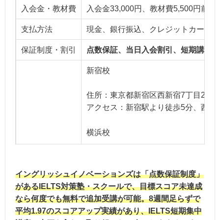
入会金・教材費
入会金33,000円、教材費5,500円前後
支払方法
現金、銀行振込、クレジットカード払
保証制度・割引
点数保証、当日入会割引、短期講習セ
新宿校
住所：東京都新宿区西新宿7丁目2−12
アクセス：新宿駅より徒歩5分、西武
横浜校
住所：神奈川県横浜市神奈川区台町15-
アクセス：横浜校より徒歩7分
イングリッシュイノベーションズは「点数保証制度」
教室・営業時間
があるIELTS対策塾・スクールで、目標スコア未達成
大阪校
なら何度でも無料で追加受講が可能。8週間足らずで
平均1.97のスコアアップ実績があり、IELTS短期集中
住所：大阪府大阪市北区梅田1-3-1 大阪駅