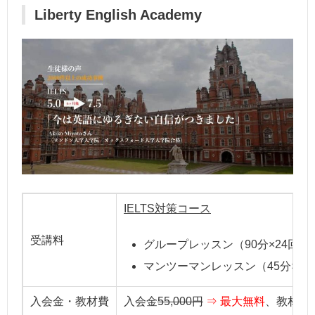
Liberty English Academy
IELTS対策コース
受講料
グループレッスン（90分×24回～）
マンツーマンレッスン（45分×24回～
入会金・教材費
入会金
55,000円
⇒ 最大無料
、教材費