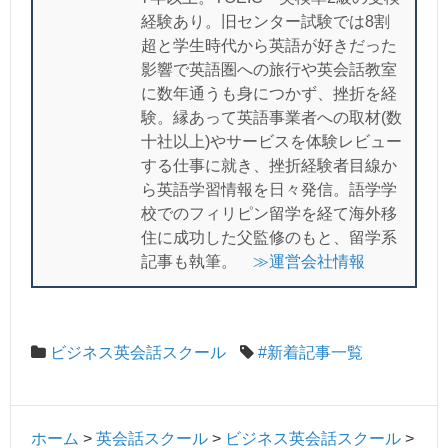
経験あり。旧センター試験では8割
超と学生時代から英語が好きだった
影響で英語圏への旅行や英会話教室
に数年通うも身につかず、挫折を経
験。縁あって英語事業者への取材(数
十社以上)やサービスを体験レビュー
する仕事に就き、挫折経験者目線か
ら英語学習情報を日々発信。語学学
校でのフィリピン留学を経て海外移
住に成功した父監修のもと、留学系
記事も執筆。
≫運営会社情報
ビジネス英会話スクール
#新着記事一覧
ホーム
>
英会話スクール
>
ビジネス英会話スクール
>