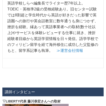
英語学校しらべ編集長でライター歴7年以上。
TOEIC・英検準2級の受検経験あり。旧センター試験
では8割超と学生時代から英語が好きだった影響で英
語圏への旅行や英会話教室に数年通うも身につかず、
挫折を経験。縁あって英語事業者への取材(数十社以
上)やサービスを体験レビューする仕事に就き、挫折
経験者目線から英語学習情報を日々発信。語学学校で
のフィリピン留学を経て海外移住に成功した父監修の
もと、留学系記事も執筆。
≫運営会社情報
講師インタビュー
▽LIBERTY代表 藤川恭宏さんへの取材