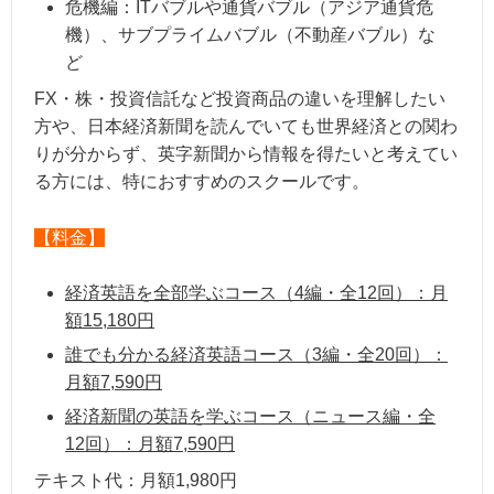
危機編：ITバブルや通貨バブル（アジア通貨危
機）、サブプライムバブル（不動産バブル）な
ど
FX・株・投資信託など投資商品の違いを理解したい
方や、日本経済新聞を読んでいても世界経済との関わ
りが分からず、英字新聞から情報を得たいと考えてい
る方には、特におすすめのスクールです。
【料金】
経済英語を全部学ぶコース（4編・全12回）：月
額15,180円
誰でも分かる経済英語コース（3編・全20回）：
月額7,590円
経済新聞の英語を学ぶコース（ニュース編・全
12回）：月額7,590円
テキスト代：月額1,980円