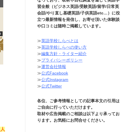
習全般（ビジネス英語/受験英語/留学/日常英
会話/やり直し基礎英語/子供英語etc…）に役
立つ最新情報を発信し、お寄せ頂いた体験談
や口コミは随時ご掲載しています。
≫
英語学校しらべとは
≫
英語学校しらべの使い方
≫
編集方針・ライター紹介
≫
プライバシーポリシー
≫
運営会社情報
≫
公式Facebook
≫
公式Instagram
≫
公式Twitter
各位、ご参考情報としての記事本文の引用は
ご自由に行っていただけます。
取材や広告掲載のご相談は以下より承ってお
ります。お気軽にお問合せください。
”人