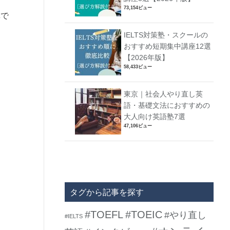
73,154ビュー
講で
IELTS対策塾・スクールの
おすすめ短期集中講座12選
【2026年版】
58,433ビュー
東京｜社会人やり直し英
語・基礎文法におすすめの
大人向け英語塾7選
47,106ビュー
タグから記事を探す
#TOEFL
#TOEIC
#やり直し
#IELTS