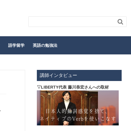

語学留学
英語の勉強法
講師インタビュー
▽LIBERTY代表 藤川恭宏さんへの取材
す