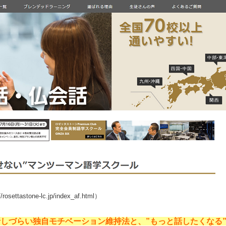
osettastone-lc.jp/index_af.html）
しづらい独自モチベーション維持法と、”もっと話したくなる