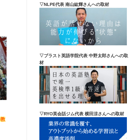
▽NLPE代表 南山紘輝さんへの取材
▽ブラスト英語学院代表 中野太郎さんへの取
材
▽RYO英会話ジム代表 横田涼さんへの取材
話教