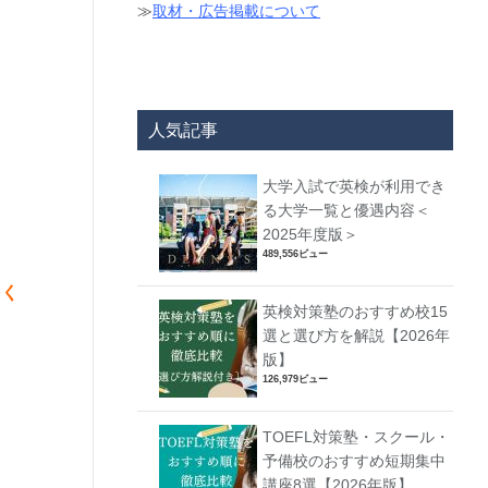
≫
取材・広告掲載について
人気記事
大学入試で英検が利用でき
る大学一覧と優遇内容＜
2025年度版＞
489,556ビュー
をく
英検対策塾のおすすめ校15
選と選び方を解説【2026年
版】
126,979ビュー
TOEFL対策塾・スクール・
予備校のおすすめ短期集中
講座8選【2026年版】