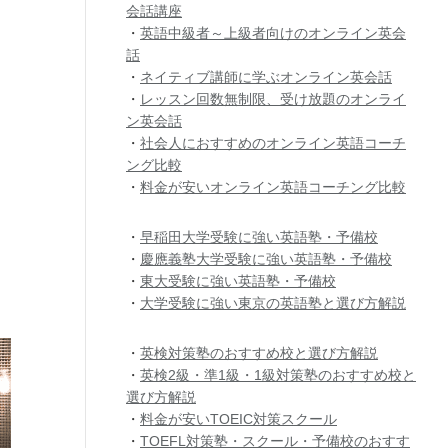
会話講座
・
英語中級者～上級者向けのオンライン英会
話
・
ネイティブ講師に学ぶオンライン英会話
・
レッスン回数無制限、受け放題のオンライ
ン英会話
・
社会人におすすめのオンライン英語コーチ
ング比較
・
料金が安いオンライン英語コーチング比較
・
早稲田大学受験に強い英語塾・予備校
・
慶應義塾大学受験に強い英語塾・予備校
・
東大受験に強い英語塾・予備校
・
大学受験に強い東京の英語塾と選び方解説
・
英検対策塾のおすすめ校と選び方解説
・
英検2級・準1級・1級対策塾のおすすめ校と
選び方解説
・
料金が安いTOEIC対策スクール
・
TOEFL対策塾・スクール・予備校のおすす