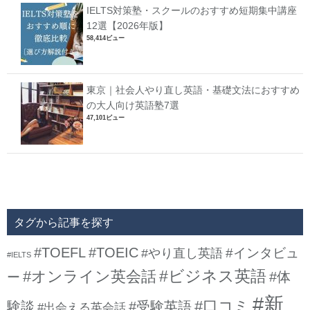
IELTS対策塾・スクールのおすすめ短期集中講座
12選【2026年版】
58,414ビュー
東京｜社会人やり直し英語・基礎文法におすすめ
の大人向け英語塾7選
47,101ビュー
タグから記事を探す
#TOEFL
#TOEIC
#インタビュ
#やり直し英語
#IELTS
#ビジネス英語
#オンライン英会話
#体
ー
#新
#口コミ
験談
#受験英語
#出会える英会話