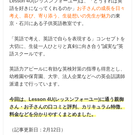
Lesson 4U(レッスンフォーユー)は、「どうすれば英
語を好きになってくれるのか」
お子さんの成長を日々
考え、喜び、寄り添う、生徒想いの先生が魅力
の東
京・石川にある子供英語教室です。
「英語で考え、英語で自らを表現する」コンセプトを
大切に、生徒一人ひとりと真剣に向き合う”誠実な”英
語スクールです。
英語力アピールに有効な英検対策の指導も得意とし、
幼稚園や保育園、大学、法人企業などへの英会話講師
派遣まで行っています。
今回は、Lesson 4U(レッスンフォーユー)に通う親御
さん・お子さんの口コミと評判、カリキュラム特徴、
料金などを分かりやすくまとめました。
（記事更新日：
2月12日
）