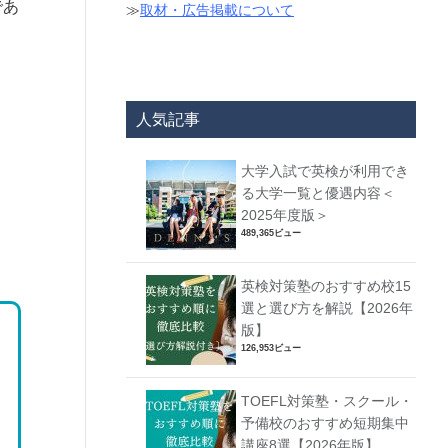
であ
≫
取材・広告掲載について
人気記事
大学入試で英検が利用でき
る大学一覧と優遇内容＜
2025年度版＞
489,365ビュー
英検対策塾のおすすめ校15
選と選び方を解説【2026年
版】
126,953ビュー
TOEFL対策塾・スクール・
予備校のおすすめ短期集中
講座8選【2026年版】