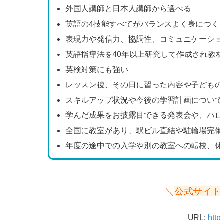
外国人講師と日本人講師から選べる
英語の4技能すべてがバランスよく身につく
表現力や発信力、協調性、コミュニケーシ
英語指導法を40年以上研究して作成され教
英検対策にも強い
レッスン後、その日に習った内容や子ども
スキルアップ状況や今後の学習計画につい
学んだ成果をお披露目できる発表会や、ハ
全国に教室があり、駅ビル直結や駐輪場完
年度の途中での入学や別の教室への転校、
＼
公式サイ
URL:
htt