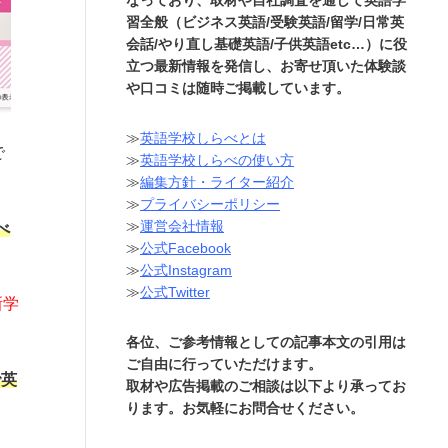
習全般（ビジネス英語/受験英語/留学/日常英
会話/やり直し基礎英語/子供英語etc…）に役
立つ最新情報を発信し、お寄せ頂いた体験談
や口コミは随時ご掲載しています。
≫
英語学校しらべとは
で
≫
英語学校しらべの使い方
≫
編集方針・ライター紹介
≫
プライバシーポリシー
≫
運営会社情報
べ
≫
公式Facebook
≫
公式Instagram
≫
公式Twitter
新学
各位、ご参考情報としての記事本文の引用は
ご自由に行っていただけます。
で英
取材や広告掲載のご相談は以下より承ってお
ります。お気軽にお問合せください。