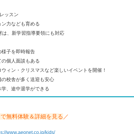
レッスン
ョン力なども育める
材は、新学習指導要領にも対応
の様子を即時報告
ての個人面談もある
ロウィン・クリスマスなど楽しいイベントを開催！
備の校舎が多く送迎も安心
休学、途中退学ができる
トで無料体験＆詳細を見る
／
ps://www.aeonet.co.jp/kids/