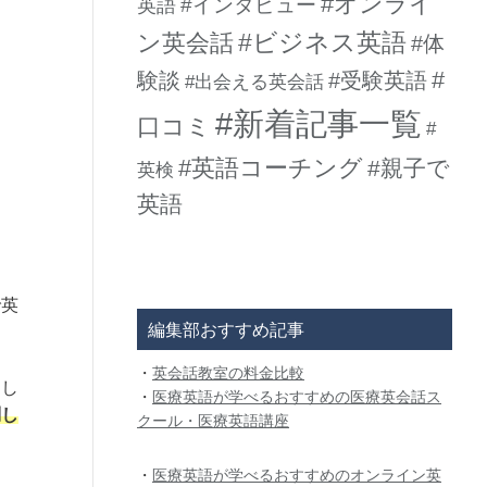
#オンライ
#インタビュー
英語
#ビジネス英語
ン英会話
#体
#
験談
#受験英語
#出会える英会話
#新着記事一覧
口コミ
#
#英語コーチング
#親子で
英検
英語
で英
編集部おすすめ記事
・
英会話教室の料金比較
楽し
・
医療英語が学べるおすすめの医療英会話ス
問し
クール・医療英語講座
・
医療英語が学べるおすすめのオンライン英