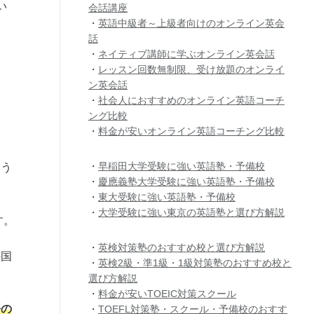
い
会話講座
・
英語中級者～上級者向けのオンライン英会
話
・
ネイティブ講師に学ぶオンライン英会話
・
レッスン回数無制限、受け放題のオンライ
ン英会話
・
社会人におすすめのオンライン英語コーチ
ング比較
・
料金が安いオンライン英語コーチング比較
・
早稲田大学受験に強い英語塾・予備校
よう
・
慶應義塾大学受験に強い英語塾・予備校
・
東大受験に強い英語塾・予備校
・
大学受験に強い東京の英語塾と選び方解説
す。
・
英検対策塾のおすすめ校と選び方解説
の国
・
英検2級・準1級・1級対策塾のおすすめ校と
選び方解説
・
料金が安いTOEIC対策スクール
語の
・
TOEFL対策塾・スクール・予備校のおすす