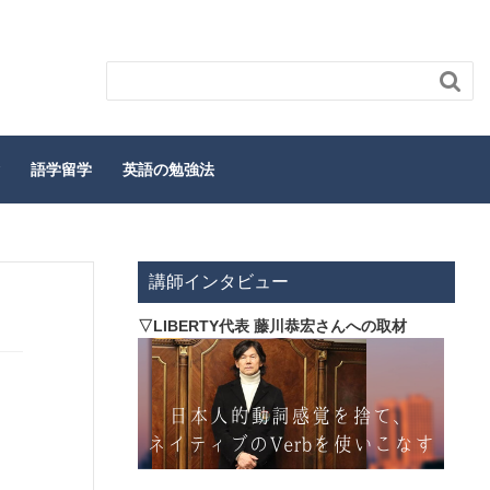

語学留学
英語の勉強法
講師インタビュー
▽LIBERTY代表 藤川恭宏さんへの取材