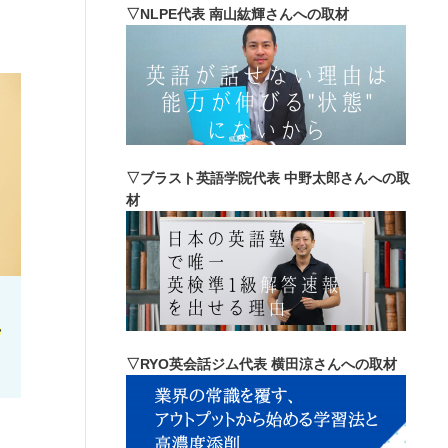
▽NLPE代表 南山紘輝さんへの取材
▽ブラスト英語学院代表 中野太郎さんへの取
材
れ
▽RYO英会話ジム代表 横田涼さんへの取材