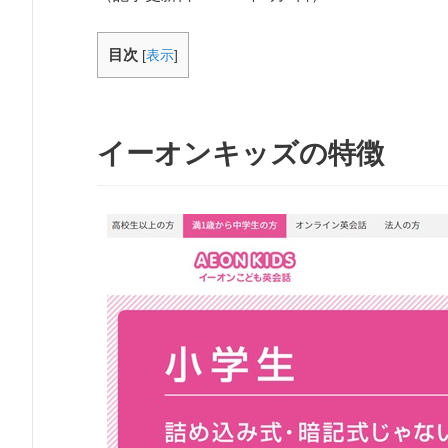
目次
[
表示
]
イーオンキッズの特徴