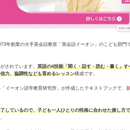
973年創業の大手英会話教室「英会話イーオン」のこども部門
けがされています。
英語の4技能「聞く・話す・読む・書く」す
発信力、協調性なども育めるレッスン
構成です。
る「イーオン語学教育研究所」が作成したテキストブックで、
修了しているので、子ども一人ひとりの性格に合わせた接し方
す。