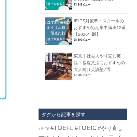
73,146ビュー
IELTS対策塾・スクールの
おすすめ短期集中講座12選
【2026年版】
58,395ビュー
東京｜社会人やり直し英
語・基礎文法におすすめの
大人向け英語塾7選
47,096ビュー
タグから記事を探す
#TOEFL
#TOEIC
#やり直し
#IELTS