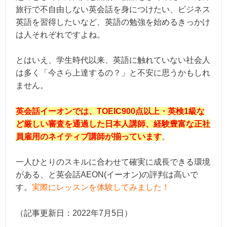
旅行で不自由しない英会話を身につけたい、ビジネス
英語を習得したいなど、英語の勉強を始めるきっかけ
は人それぞれですよね。
とはいえ、学生時代以来、英語に触れていない社会人
は多く「今さら上達するの？」と不安に思うかもしれ
ません。
英会話イーオンでは、TOEIC900点以上・英検1級な
ど厳しい審査を通過した日本人講師、経験豊富な正社
員雇用のネイティブ講師が揃っています
。
一人ひとりのスキルに合わせて確実に成長できる環境
がある、と英会話AEON(イーオン)の評判は高いで
す。
実際にレッスンを体験してみました！
（記事更新日：2022年
7月5日
）