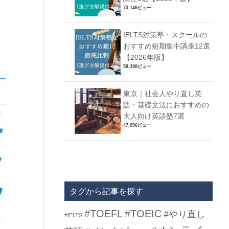
73,146ビュー
IELTS対策塾・スクールの
おすすめ短期集中講座12選
【2026年版】
58,398ビュー
東京｜社会人やり直し英
語・基礎文法におすすめの
大人向け英語塾7選
47,096ビュー
タグから記事を探す
#TOEFL
#TOEIC
#やり直し
#IELTS