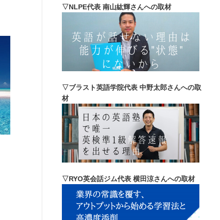
▽NLPE代表 南山紘輝さんへの取材
▽ブラスト英語学院代表 中野太郎さんへの取
材
▽RYO英会話ジム代表 横田涼さんへの取材