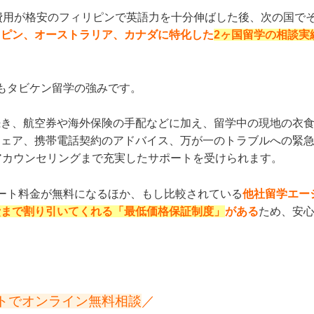
に費用が格安のフィリピンで英語力を十分伸ばした後、次の国で
リピン、オーストラリア、カナダに特化した
2ヶ国留学の相談実
もタビケン留学の強みです。
続き、航空券や海外保険の手配などに加え、留学中の現地の衣
シェア、携帯電話契約のアドバイス、万が一のトラブルへの緊
アカウンセリングまで充実したサポートを受けられます。
ート料金が無料になるほか、もし比較されている
他社留学エー
費まで割り引いてくれる「最低価格保証制度」
がある
ため、安
トでオンライン無料相談
／