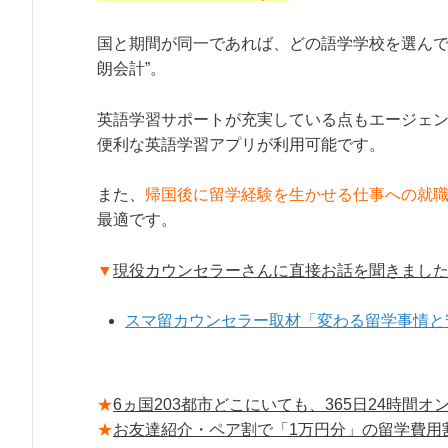
国と期間が同一であれば、どの語学学校を選んで
朗会計”。
英語学習サポートが充実している点もエージェ
便利な英語学習アプリが利用可能です。
また、
帰国後に留学経験を生かせる仕事への就
最適です。
▼
現役カウンセラーさんに直接お話を聞きまし
スマ留カウンセラー取材「変わる留学事情と
★
6ヵ国203都市どこにいても、365日24時
★
お友達紹介・ペア割で「1万円分」の留学費用割