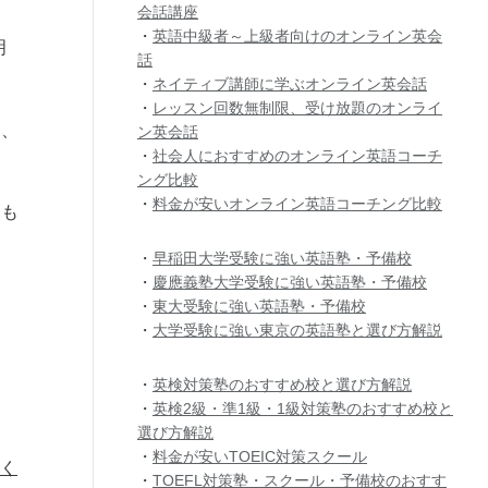
会話講座
・
英語中級者～上級者向けのオンライン英会
明
話
・
ネイティブ講師に学ぶオンライン英会話
・
レッスン回数無制限、受け放題のオンライ
り、
ン英会話
・
社会人におすすめのオンライン英語コーチ
ング比較
・
料金が安いオンライン英語コーチング比較
にも
・
早稲田大学受験に強い英語塾・予備校
・
慶應義塾大学受験に強い英語塾・予備校
・
東大受験に強い英語塾・予備校
・
大学受験に強い東京の英語塾と選び方解説
・
英検対策塾のおすすめ校と選び方解説
・
英検2級・準1級・1級対策塾のおすすめ校と
選び方解説
・
料金が安いTOEIC対策スクール
だく
・
TOEFL対策塾・スクール・予備校のおすす