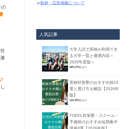
≫
取材・広告掲載について
その
績
人気記事
大学入試で英検が利用でき
食住
る大学一覧と優遇内容＜
急連
2025年度版＞
489,379ビュー
ジ
英検対策塾のおすすめ校15
心し
選と選び方を解説【2026年
版】
126,955ビュー
TOEFL対策塾・スクール・
予備校のおすすめ短期集中
講座8選【2026年版】