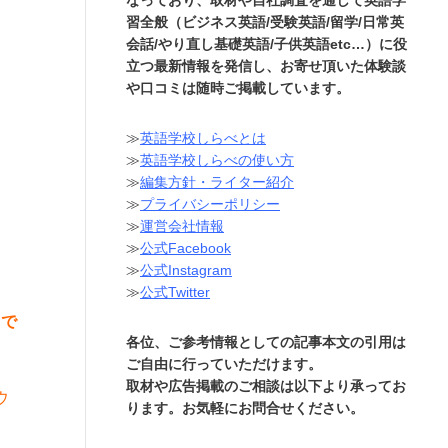
習全般（ビジネス英語/受験英語/留学/日常英
会話/やり直し基礎英語/子供英語etc…）に役
立つ最新情報を発信し、お寄せ頂いた体験談
や口コミは随時ご掲載しています。
≫
英語学校しらべとは
≫
英語学校しらべの使い方
≫
編集方針・ライター紹介
≫
プライバシーポリシー
≫
運営会社情報
≫
公式Facebook
≫
公式Instagram
≫
公式Twitter
トで
各位、ご参考情報としての記事本文の引用は
ご自由に行っていただけます。
取材や広告掲載のご相談は以下より承ってお
ウ
ります。お気軽にお問合せください。