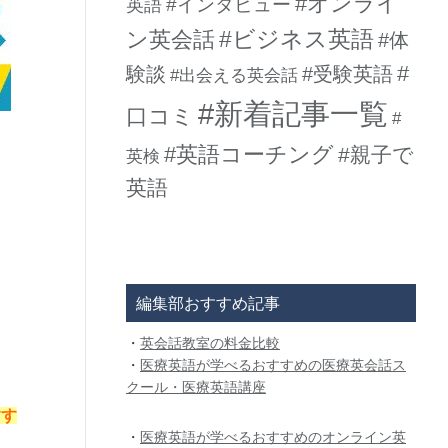
#オンライ
#インタビュー
英語
#ビジネス英語
ン英会話
#体
#
験談
#受験英語
#出会える英会話
#新着記事一覧
口コミ
#
#英語コーチング
#親子で
英検
英語
編集部おすすめ記事
・
英会話教室の料金比較
・
医療英語が学べるおすすめの医療英会話ス
クール・医療英語講座
すす
・
医療英語が学べるおすすめのオンライン英