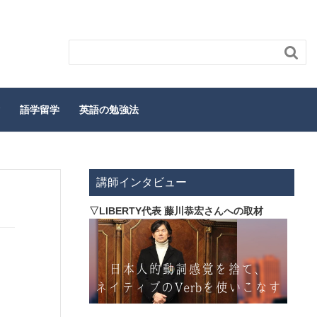

語学留学
英語の勉強法
講師インタビュー
▽LIBERTY代表 藤川恭宏さんへの取材
】