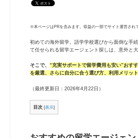
※本ページはPRを含みます。収益の一部でサイト運営され
初めての海外留学。語学学校選びから面倒な手
て任せられる留学エージェント探しは、意外と
そこで、
“充実サポートで留学費用も安い”おす
を厳選、さらに自分に合う選び方、利用メリッ
（最終更新日：
2026年4月22日
）
目次
[
表示
]
おすすめの留学エージェン