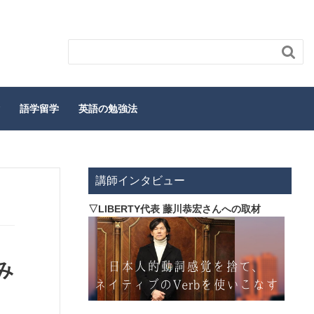

語学留学
英語の勉強法
講師インタビュー
▽LIBERTY代表 藤川恭宏さんへの取材
み