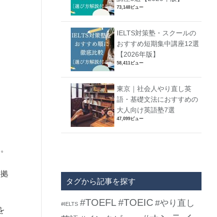
73,148ビュー
IELTS対策塾・スクールの
おすすめ短期集中講座12選
【2026年版】
58,411ビュー
東京｜社会人やり直し英
語・基礎文法におすすめの
大人向け英語塾7選
47,099ビュー
す。
準拠
タグから記事を探す
#TOEFL
#TOEIC
#やり直し
#IELTS
を