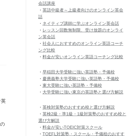
会話講座
・
英語中級者～上級者向けのオンライン英会
話
・
ネイティブ講師に学ぶオンライン英会話
・
レッスン回数無制限、受け放題のオンライ
ン英会話
・
社会人におすすめのオンライン英語コーチ
ング比較
・
料金が安いオンライン英語コーチング比較
・
早稲田大学受験に強い英語塾・予備校
・
慶應義塾大学受験に強い英語塾・予備校
・
東大受験に強い英語塾・予備校
・
大学受験に強い東京の英語塾と選び方解説
ン英
・
英検対策塾のおすすめ校と選び方解説
・
英検2級・準1級・1級対策塾のおすすめ校と
選び方解説
生の
・
料金が安いTOEIC対策スクール
・
TOEFL対策塾・スクール・予備校のおすす