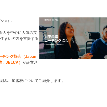
ています。
社会人を中心に人気の英
お住まいの方を支援する
。
チング協会（Japan
、略称：JELCA）
が設立さ
り組み、加盟校についてご紹介します。