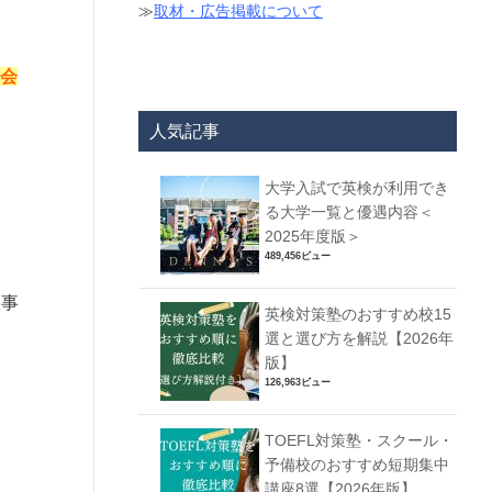
≫
取材・広告掲載について
会
人気記事
大学入試で英検が利用でき
る大学一覧と優遇内容＜
2025年度版＞
489,456ビュー
版事
英検対策塾のおすすめ校15
選と選び方を解説【2026年
版】
126,963ビュー
TOEFL対策塾・スクール・
予備校のおすすめ短期集中
講座8選【2026年版】