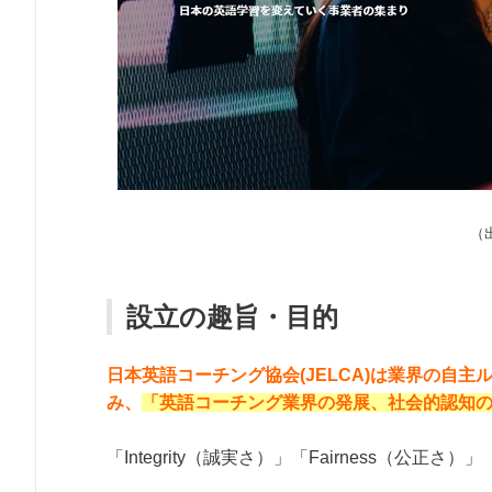
（出
設立の趣旨・目的
日本英語コーチング協会(JELCA)は業界の自
み、
「英語コーチング業界の発展、社会的認知
「Integrity（誠実さ）」「Fairness（公正さ）