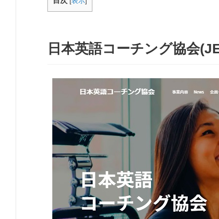
目次
[
表示
]
日本英語コーチング協会(JE