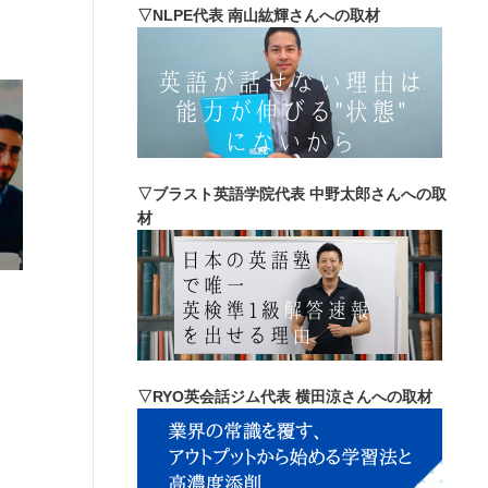
▽NLPE代表 南山紘輝さんへの取材
▽ブラスト英語学院代表 中野太郎さんへの取
材
▽RYO英会話ジム代表 横田涼さんへの取材