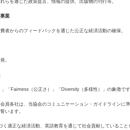
それらを通じた政策提言、情報の提供、出版物の刊行等。
す事業
消費者からのフィードバックを通じた公正な経済活動の確保。
啓発。
業
さ）」「Fairness（公正さ）」「Diversity（多様性）」の象徴で
る会員各社は、当協会のコミュニケーション・ガイドラインに
を誓います。
に基づく適正な経済活動、英語教育を通じて社会貢献していること