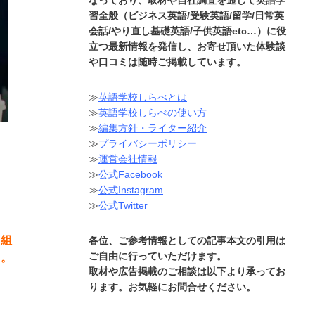
習全般（ビジネス英語/受験英語/留学/日常英
会話/やり直し基礎英語/子供英語etc…）に役
立つ最新情報を発信し、お寄せ頂いた体験談
や口コミは随時ご掲載しています。
≫
英語学校しらべとは
≫
英語学校しらべの使い方
≫
編集方針・ライター紹介
≫
プライバシーポリシー
≫
運営会社情報
≫
公式Facebook
≫
公式Instagram
≫
公式Twitter
り組
各位、ご参考情報としての記事本文の引用は
ご自由に行っていただけます。
た。
取材や広告掲載のご相談は以下より承ってお
ります。お気軽にお問合せください。