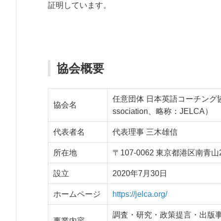
証明しています。
協会概要
任意団体 日本英語コーチング協会（Jap
協会名
ssociation、略称：JELCA）
代表者名
代表理事 三木雄信
所在地
〒107-0062 東京都港区南青
設立
2020年7月30日
ホームページ
https://jelca.org/
調査・研究・政策提言・出版
事業内容