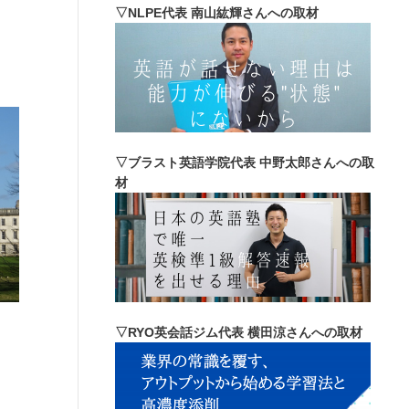
▽NLPE代表 南山紘輝さんへの取材
▽ブラスト英語学院代表 中野太郎さんへの取
材
▽RYO英会話ジム代表 横田涼さんへの取材