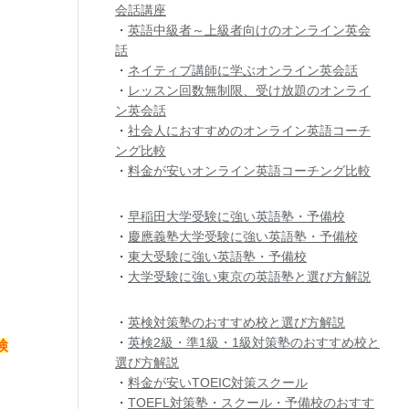
会話講座
・
英語中級者～上級者向けのオンライン英会
話
・
ネイティブ講師に学ぶオンライン英会話
・
レッスン回数無制限、受け放題のオンライ
ン英会話
・
社会人におすすめのオンライン英語コーチ
ング比較
・
料金が安いオンライン英語コーチング比較
・
早稲田大学受験に強い英語塾・予備校
・
慶應義塾大学受験に強い英語塾・予備校
・
東大受験に強い英語塾・予備校
・
大学受験に強い東京の英語塾と選び方解説
・
英検対策塾のおすすめ校と選び方解説
・
英検2級・準1級・1級対策塾のおすすめ校と
検
選び方解説
・
料金が安いTOEIC対策スクール
・
TOEFL対策塾・スクール・予備校のおすす