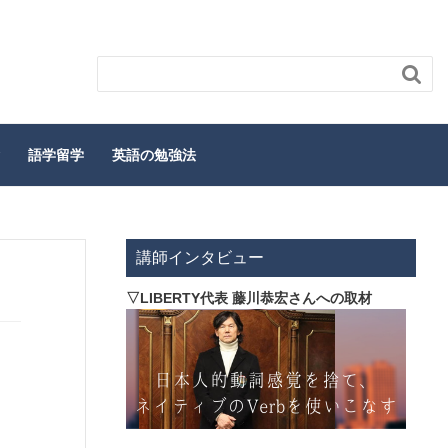

語学留学
英語の勉強法
講師インタビュー
▽LIBERTY代表 藤川恭宏さんへの取材