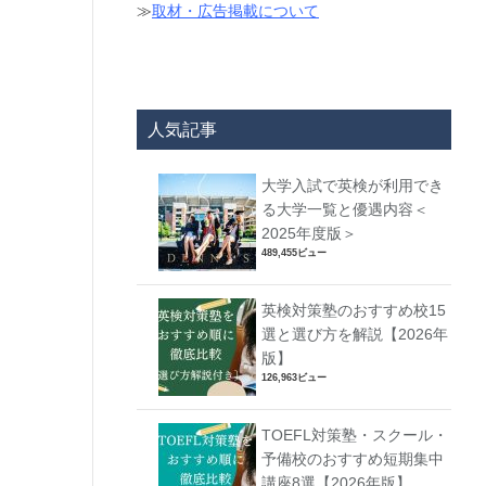
≫
取材・広告掲載について
人気記事
大学入試で英検が利用でき
る大学一覧と優遇内容＜
2025年度版＞
489,455ビュー
英検対策塾のおすすめ校15
選と選び方を解説【2026年
版】
126,963ビュー
TOEFL対策塾・スクール・
予備校のおすすめ短期集中
講座8選【2026年版】