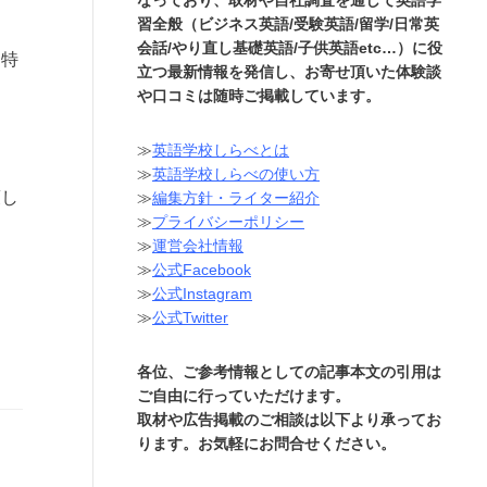
習全般（ビジネス英語/受験英語/留学/日常英
会話/やり直し基礎英語/子供英語etc…）に役
を特
立つ最新情報を発信し、お寄せ頂いた体験談
や口コミは随時ご掲載しています。
≫
英語学校しらべとは
≫
英語学校しらべの使い方
策し
≫
編集方針・ライター紹介
≫
プライバシーポリシー
≫
運営会社情報
≫
公式Facebook
≫
公式Instagram
≫
公式Twitter
各位、ご参考情報としての記事本文の引用は
ご自由に行っていただけます。
取材や広告掲載のご相談は以下より承ってお
ります。お気軽にお問合せください。