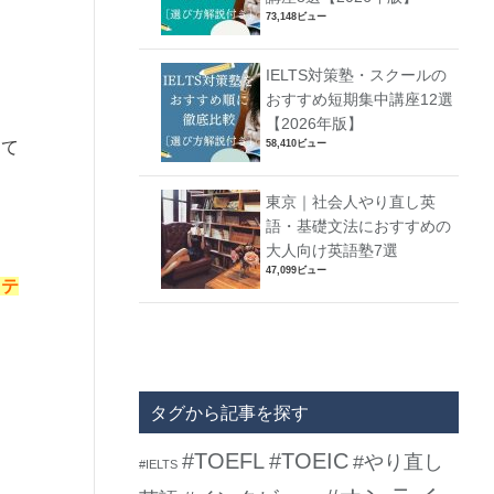
73,148ビュー
IELTS対策塾・スクールの
おすすめ短期集中講座12選
【2026年版】
して
58,410ビュー
東京｜社会人やり直し英
語・基礎文法におすすめの
大人向け英語塾7選
47,099ビュー
イテ
タグから記事を探す
#TOEFL
#TOEIC
#やり直し
#IELTS