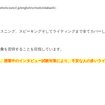
ishcouncil.jp/english/schools/iidabashi）
リスニング、スピーキングそしてライティングまで全てカバー
語彙を習得することを目指しています。
題、授業中のインタビュー試験対策により、不安な人の多いラ
。