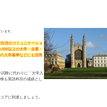
ています。
は、実生活のコミュニケーショ
,000以上の大学・企業・
学の入学基準などにも活用
ー試験に代わりに「大学入
英検も英語科目の成績とし
スコアに到達しましょう。