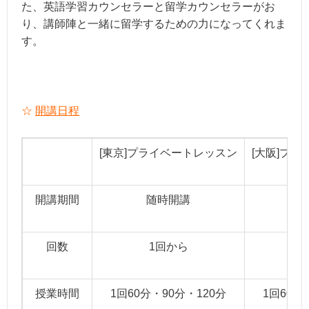
た、英語学習カウンセラーと留学カウンセラーがお
り、講師陣と一緒に留学するための力になってくれま
す。
☆
開講日程
[東京]プライベートレッスン
[大阪]プ
開講期間
随時開講
回数
1回から
授業時間
1回60分・90分・120分
1回60分