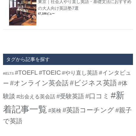
東京｜社会人やり直し英語・基礎文法におすすめ
の大人向け英語塾7選
47,106ビュー
タグから記事を探す
#TOEFL
#TOEIC
#インタビュ
#やり直し英語
#IELTS
#ビジネス英語
#オンライン英会話
#体
ー
#新
#口コミ
験談
#受験英語
#出会える英会話
着記事一覧
#英語コーチング
#親子
#英検
で英語