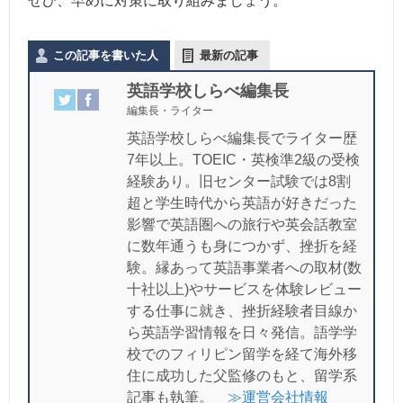
ぜひ、早めに対策に取り組みましょう。
この記事を書いた人
最新の記事
英語学校しらべ編集長
編集長・ライター
英語学校しらべ編集長でライター歴
7年以上。TOEIC・英検準2級の受検
経験あり。旧センター試験では8割
超と学生時代から英語が好きだった
影響で英語圏への旅行や英会話教室
に数年通うも身につかず、挫折を経
験。縁あって英語事業者への取材(数
十社以上)やサービスを体験レビュー
する仕事に就き、挫折経験者目線か
ら英語学習情報を日々発信。語学学
校でのフィリピン留学を経て海外移
住に成功した父監修のもと、留学系
記事も執筆。
≫運営会社情報