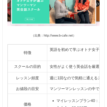
（出典：http://www.b-cafe.net）
英語を初めて学ぶオトナ女子世代
特徴
スクールの目的
女性がよく使う英会話を厳選して
レッスン頻度
週に1回なので気軽に通えるスタ
お値段の目安
マンツーマンレッスンの中ではリ
マイレッスンプラン40：月4回×1
価格