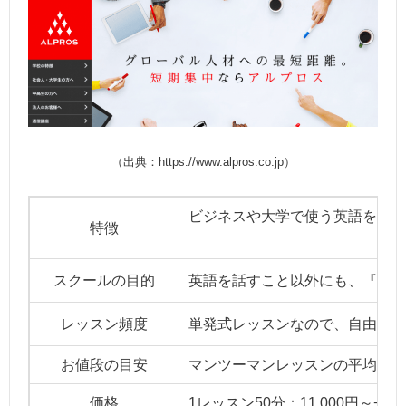
（出典：https://www.alpros.co.jp）
ビジネスや大学で使う英語を中心
特徴
スクールの目的
英語を話すこと以外にも、『読む
レッスン頻度
単発式レッスンなので、自由に通
お値段の目安
マンツーマンレッスンの平均的価
価格
1レッスン50分：11,000円～+入会