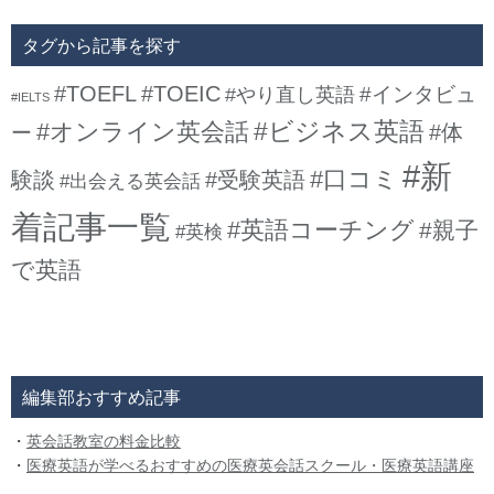
タグから記事を探す
#TOEFL
#TOEIC
#インタビュ
#やり直し英語
#IELTS
#ビジネス英語
#オンライン英会話
#体
ー
#新
#口コミ
験談
#受験英語
#出会える英会話
着記事一覧
#英語コーチング
#親子
#英検
で英語
編集部おすすめ記事
・
英会話教室の料金比較
・
医療英語が学べるおすすめの医療英会話スクール・医療英語講座