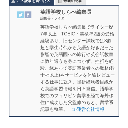
この記事を書いた人
最新の記事
英語学校しらべ編集長
編集長・ライター
英語学校しらべ編集長でライター歴
7年以上。TOEIC・英検準2級の受検
経験あり。旧センター試験では8割
超と学生時代から英語が好きだった
影響で英語圏への旅行や英会話教室
に数年通うも身につかず、挫折を経
験。縁あって英語事業者への取材(数
十社以上)やサービスを体験レビュー
する仕事に就き、挫折経験者目線か
ら英語学習情報を日々発信。語学学
校でのフィリピン留学を経て海外移
住に成功した父監修のもと、留学系
記事も執筆。
≫運営会社情報