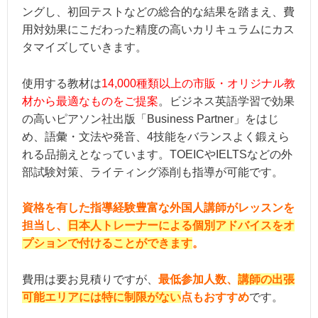
ングし、初回テストなどの総合的な結果を踏まえ、費
用対効果にこだわった精度の高いカリキュラムにカス
タマイズしていきます。
使用する教材は
14,000種類以上の市販・オリジナル教
材から最適なものをご提案
。ビジネス英語学習で効果
の高いピアソン社出版「Business Partner」をはじ
め、語彙・文法や発音、4技能をバランスよく鍛えら
れる品揃えとなっています。TOEICやIELTSなどの外
部試験対策、ライティング添削も指導が可能です。
資格を有した指導経験豊富な外国人講師がレッスンを
担当し、
日本人トレーナーによる個別アドバイスをオ
プションで付けることができます
。
費用は要お見積りですが、
最低参加人数、
講師の出張
可能エリアには特に制限がない
点もおすすめ
です。