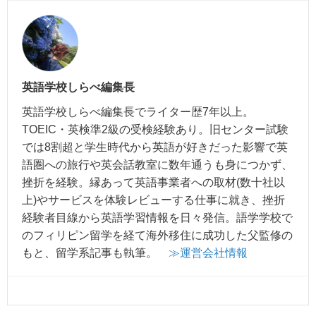
英語学校しらべ編集長
英語学校しらべ編集長でライター歴7年以上。
TOEIC・英検準2級の受検経験あり。旧センター試験
では8割超と学生時代から英語が好きだった影響で英
語圏への旅行や英会話教室に数年通うも身につかず、
挫折を経験。縁あって英語事業者への取材(数十社以
上)やサービスを体験レビューする仕事に就き、挫折
経験者目線から英語学習情報を日々発信。語学学校で
のフィリピン留学を経て海外移住に成功した父監修の
もと、留学系記事も執筆。
≫運営会社情報