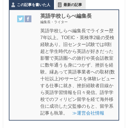
この記事を書いた人
最新の記事
英語学校しらべ編集長
編集長・ライター
英語学校しらべ編集長でライター歴
7年以上。TOEIC・英検準2級の受検
経験あり。旧センター試験では8割
超と学生時代から英語が好きだった
影響で英語圏への旅行や英会話教室
に数年通うも身につかず、挫折を経
験。縁あって英語事業者への取材(数
十社以上)やサービスを体験レビュー
する仕事に就き、挫折経験者目線か
ら英語学習情報を日々発信。語学学
校でのフィリピン留学を経て海外移
住に成功した父監修のもと、留学系
記事も執筆。
≫運営会社情報