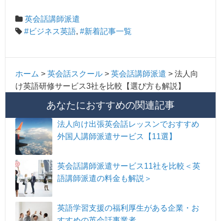
英会話講師派遣
#ビジネス英語
,
#新着記事一覧
ホーム
>
英会話スクール
>
英会話講師派遣
>
法人向
け英語研修サービス3社を比較【選び方も解説】
あなたにおすすめの関連記事
法人向け出張英会話レッスンでおすすめ
外国人講師派遣サービス【11選】
英会話講師派遣サービス11社を比較＜英
語講師派遣の料金も解説＞
英語学習支援の福利厚生がある企業・お
すすめの英会話事業者