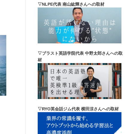
▽NLPE代表 南山紘輝さんへの取材
▽ブラスト英語学院代表 中野太郎さんへの取
材
▽RYO英会話ジム代表 横田涼さんへの取材