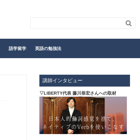

語学留学
英語の勉強法
講師インタビュー
▽LIBERTY代表 藤川恭宏さんへの取材
ト