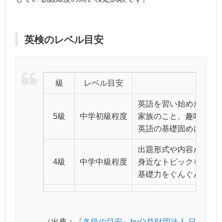
英検のレベル目安
級
レベル目安
英語を習い始めた方の
5級
中学初級程度
家族のこと、趣味やス
英語の基礎固めに最適
出題形式や内容が、よ
4級
中学中級程度
身近なトピックを題材
基礎力をぐんぐん伸ば
二次試験でスピーキン
3級
中学卒業程度
筆記試験の題材は、海
（出典：
『各級の目安』by公益財団法人 日