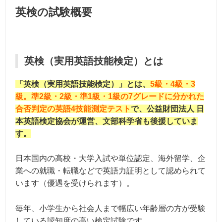
英検の試験概要
英検（実用英語技能検定）とは
「英検（実用英語技能検定）」とは、
5級・4級・3
級。準2級・2級・準1級・1級の7グレードに分かれた
合否判定の英語4技能測定テスト
で、公益財団法人 日
本英語検定協会が運営、文部科学省も後援していま
す。
日本国内の高校・大学入試や単位認定、海外留学、企
業への就職・転職などで英語力証明として認められて
います（優遇を受けられます）。
毎年、小学生から社会人まで幅広い年齢層の方が受験
している認知度の高い検定試験です。