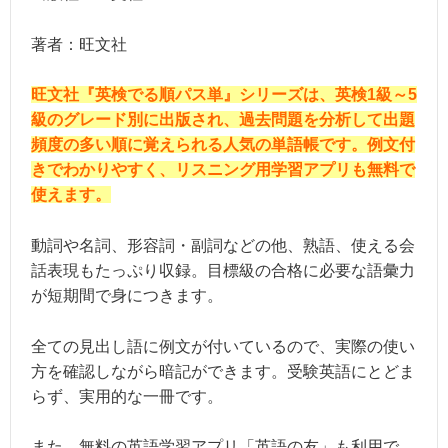
著者：旺文社
旺文社『英検でる順パス単』シリーズは、英検1級～5
級のグレード別に出版され、過去問題を分析して出題
頻度の多い順に覚えられる人気の単語帳です。例文付
きでわかりやすく、リスニング用学習アプリも無料で
使えます。
動詞や名詞、形容詞・副詞などの他、熟語、使える会
話表現もたっぷり収録。目標級の合格に必要な語彙力
が短期間で身につきます。
全ての見出し語に例文が付いているので、実際の使い
方を確認しながら暗記ができます。受験英語にとどま
らず、実用的な一冊です。
また、無料の英語学習アプリ「英語の友」も利用で