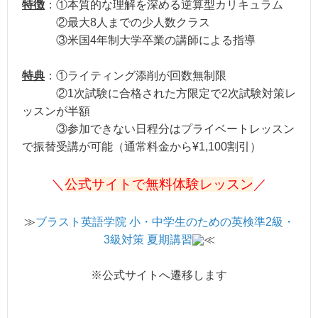
特徴
：①本質的な理解を深める逆算型カリキュラム
②最大8人までの少人数クラス
③米国4年制大学卒業の講師による指導
特典
：①ライティング添削が回数無制限
②1次試験に合格された方限定で2次試験対策レ
ッスンが半額
③参加できない日程分はプライベートレッスン
で振替受講が可能（通常料金から¥1,100割引）
＼
公式サイトで無料体験レッスン
／
≫
ブラスト英語学院 小・中学生のための英検準2級・
3級対策 夏期講習
≪
※公式サイトへ遷移します