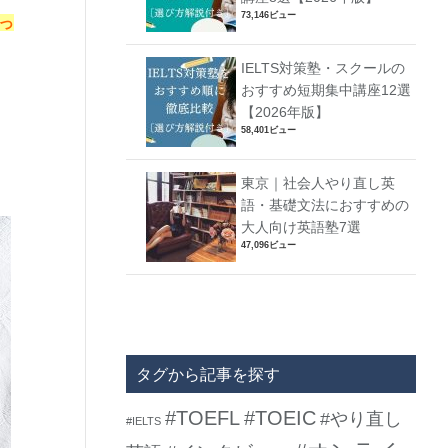
73,146ビュー
っ
IELTS対策塾・スクールの
おすすめ短期集中講座12選
【2026年版】
58,401ビュー
東京｜社会人やり直し英
語・基礎文法におすすめの
大人向け英語塾7選
47,096ビュー
タグから記事を探す
#TOEFL
#TOEIC
#やり直し
#IELTS