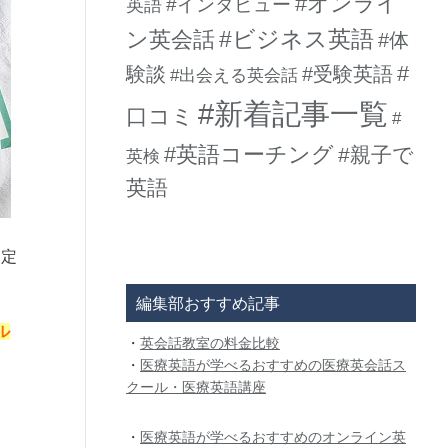
#オンライ
#インタビュー
英語
#ビジネス英語
ン英会話
#体
#
験談
#受験英語
#出会える英会話
#新着記事一覧
口コミ
#
#英語コーチング
#親子で
英検
英語
選定
編集部おすすめ記事
ル
・
英会話教室の料金比較
・
医療英語が学べるおすすめの医療英会話ス
クール・医療英語講座
・
医療英語が学べるおすすめのオンライン英