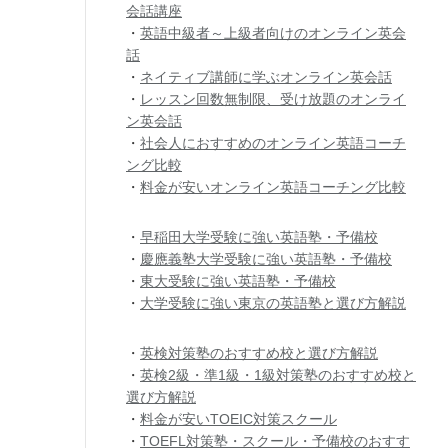
会話講座
・
英語中級者～上級者向けのオンライン英会
話
・
ネイティブ講師に学ぶオンライン英会話
・
レッスン回数無制限、受け放題のオンライ
ン英会話
・
社会人におすすめのオンライン英語コーチ
ング比較
・
料金が安いオンライン英語コーチング比較
・
早稲田大学受験に強い英語塾・予備校
・
慶應義塾大学受験に強い英語塾・予備校
・
東大受験に強い英語塾・予備校
・
大学受験に強い東京の英語塾と選び方解説
・
英検対策塾のおすすめ校と選び方解説
・
英検2級・準1級・1級対策塾のおすすめ校と
選び方解説
・
料金が安いTOEIC対策スクール
・
TOEFL対策塾・スクール・予備校のおすす
ま