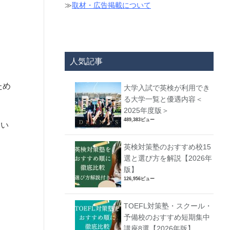
≫
取材・広告掲載について
人気記事
ため
大学入試で英検が利用でき
る大学一覧と優遇内容＜
2025年度版＞
489,383ビュー
とい
英検対策塾のおすすめ校15
選と選び方を解説【2026年
版】
126,956ビュー
TOEFL対策塾・スクール・
予備校のおすすめ短期集中
講座8選【2026年版】