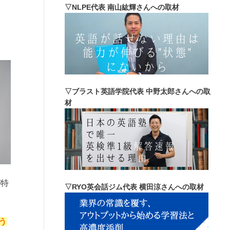
▽NLPE代表 南山紘輝さんへの取材
▽ブラスト英語学院代表 中野太郎さんへの取
材
が特
▽RYO英会話ジム代表 横田涼さんへの取材
う