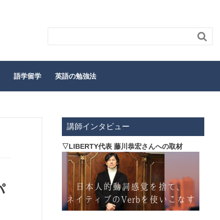

語学留学
英語の勉強法
講師インタビュー
▽LIBERTY代表 藤川恭宏さんへの取材
パ