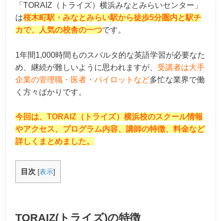
「TORAIZ（トライズ）横浜みなとみらいセンター」
は
桜木町駅・みなとみらい駅から徒歩5分圏内と駅チ
カで、人気の校舎の一つ
です。
1年間1,000時間ものスパルタ的な英語学習が必要なた
め、継続が難しいように思われますが、
受講者は大手
企業の管理職・医者・パイロットなど
多忙な業界で働
く方々ばかりです。
今回は、TORAIZ（トライズ）横浜校のスクール情報
やアクセス、プログラム内容、講師の特徴、料金など
詳しくまとめました。
目次
[
表示
]
TORAIZ(トライズ)の特徴