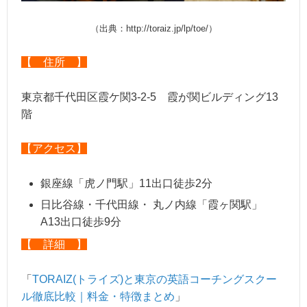
（出典：http://toraiz.jp/lp/toe/）
【 住所 】
東京都千代田区霞ケ関3-2-5 霞が関ビルディング13
階
【アクセス】
銀座線「虎ノ門駅」11出口徒歩2分
日比谷線・千代田線・ 丸ノ内線「霞ヶ関駅」
A13出口徒歩9分
【 詳細 】
「
TORAIZ(トライズ)と東京の英語コーチングスクー
ル徹底比較｜料金・特徴まとめ
」