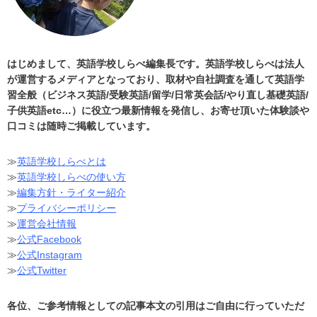
はじめまして、英語学校しらべ編集長です。英語学校しらべは法人
が運営するメディアとなっており、取材や自社調査を通して英語学
習全般（ビジネス英語/受験英語/留学/日常英会話/やり直し基礎英語/
子供英語etc…）に役立つ最新情報を発信し、お寄せ頂いた体験談や
口コミは随時ご掲載しています。
≫
英語学校しらべとは
≫
英語学校しらべの使い方
≫
編集方針・ライター紹介
≫
プライバシーポリシー
≫
運営会社情報
≫
公式Facebook
≫
公式Instagram
≫
公式Twitter
各位、ご参考情報としての記事本文の引用はご自由に行っていただ