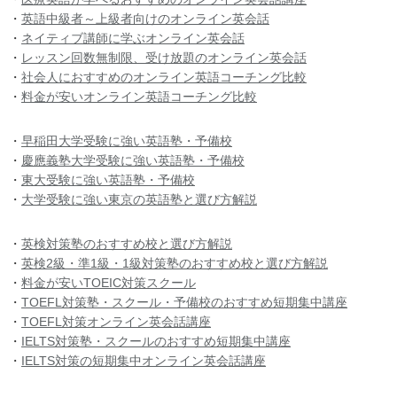
・
英語中級者～上級者向けのオンライン英会話
・
ネイティブ講師に学ぶオンライン英会話
・
レッスン回数無制限、受け放題のオンライン英会話
・
社会人におすすめのオンライン英語コーチング比較
・
料金が安いオンライン英語コーチング比較
・
早稲田大学受験に強い英語塾・予備校
・
慶應義塾大学受験に強い英語塾・予備校
・
東大受験に強い英語塾・予備校
・
大学受験に強い東京の英語塾と選び方解説
・
英検対策塾のおすすめ校と選び方解説
・
英検2級・準1級・1級対策塾のおすすめ校と選び方解説
・
料金が安いTOEIC対策スクール
・
TOEFL対策塾・スクール・予備校のおすすめ短期集中講座
・
TOEFL対策オンライン英会話講座
・
IELTS対策塾・スクールのおすすめ短期集中講座
・
IELTS対策の短期集中オンライン英会話講座