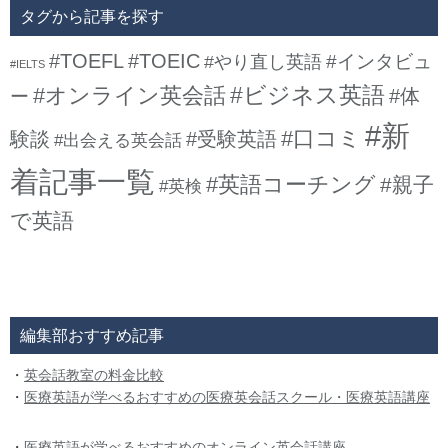
タグから記事を探す
#TOEFL
#TOEIC
#インタビュ
#やり直し英語
#IELTS
#ビジネス英語
#オンライン英会話
#体
ー
#新
#口コミ
験談
#受験英語
#出会える英会話
着記事一覧
#英語コーチング
#親子
#英検
で英語
編集部おすすめ記事
・
英会話教室の料金比較
・
医療英語が学べるおすすめの医療英会話スクール・医療英語講座
・
医療英語が学べるおすすめのオンライン英会話講座