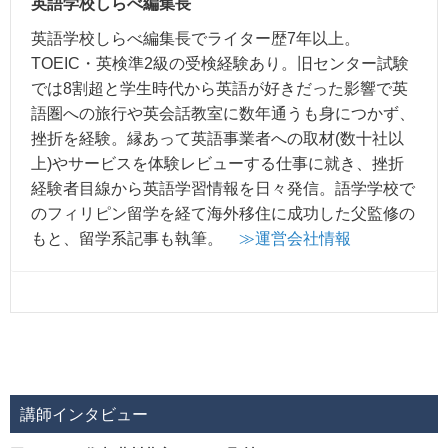
英語学校しらべ編集長
英語学校しらべ編集長でライター歴7年以上。
TOEIC・英検準2級の受検経験あり。旧センター試験
では8割超と学生時代から英語が好きだった影響で英
語圏への旅行や英会話教室に数年通うも身につかず、
挫折を経験。縁あって英語事業者への取材(数十社以
上)やサービスを体験レビューする仕事に就き、挫折
経験者目線から英語学習情報を日々発信。語学学校で
のフィリピン留学を経て海外移住に成功した父監修の
もと、留学系記事も執筆。
≫運営会社情報
講師インタビュー