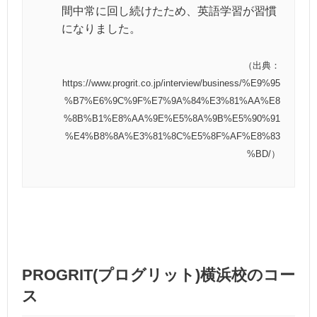
間中常に回し続けたため、英語学習が習慣
になりました。
（出典：
https://www.progrit.co.jp/interview/business/%E9%95
%B7%E6%9C%9F%E7%9A%84%E3%81%AA%E8
%8B%B1%E8%AA%9E%E5%8A%9B%E5%90%91
%E4%B8%8A%E3%81%8C%E5%8F%AF%E8%83
%BD/）
PROGRIT(プログリット)横浜校のコー
ス