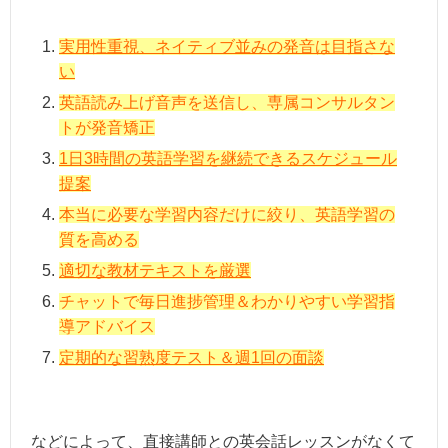
実用性重視、ネイティブ並みの発音は目指さな
い
英語読み上げ音声を送信し、専属コンサルタン
トが発音矯正
1日3時間の英語学習を継続できるスケジュール
提案
本当に必要な学習内容だけに絞り、英語学習の
質を高める
適切な教材テキストを厳選
チャットで毎日進捗管理＆わかりやすい学習指
導アドバイス
定期的な習熟度テスト＆週1回の面談
などによって、直接講師との英会話レッスンがなくて