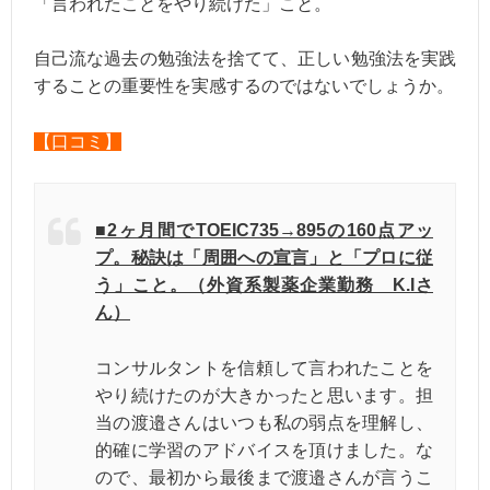
「言われたことをやり続けた」こと。
自己流な過去の勉強法を捨てて、正しい勉強法を実践
することの重要性を実感するのではないでしょうか。
【口コミ】
■2ヶ月間でTOEIC735→895の160点アッ
プ。秘訣は「周囲への宣言」と「プロに従
う」こと。（外資系製薬企業勤務 K.Iさ
ん）
コンサルタントを信頼して言われたことを
やり続けたのが大きかったと思います。担
当の渡邉さんはいつも私の弱点を理解し、
的確に学習のアドバイスを頂けました。な
ので、最初から最後まで渡邉さんが言うこ