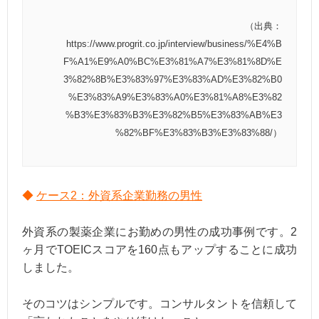
（出典：
https://www.progrit.co.jp/interview/business/%E4%B
F%A1%E9%A0%BC%E3%81%A7%E3%81%8D%E
3%82%8B%E3%83%97%E3%83%AD%E3%82%B0
%E3%83%A9%E3%83%A0%E3%81%A8%E3%82
%B3%E3%83%B3%E3%82%B5%E3%83%AB%E3
%82%BF%E3%83%B3%E3%83%88/）
◆
ケース2：外資系企業勤務の男性
外資系の製薬企業にお勤めの男性の成功事例です。2
ヶ月でTOEICスコアを160点もアップすることに成功
しました。
そのコツはシンプルです。コンサルタントを信頼して