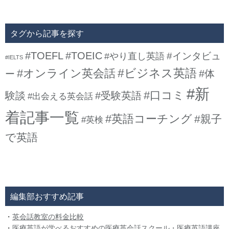
タグから記事を探す
#TOEFL
#TOEIC
#インタビュ
#やり直し英語
#IELTS
#ビジネス英語
#オンライン英会話
#体
ー
#新
#口コミ
験談
#受験英語
#出会える英会話
着記事一覧
#英語コーチング
#親子
#英検
で英語
編集部おすすめ記事
・
英会話教室の料金比較
・
医療英語が学べるおすすめの医療英会話スクール・医療英語講座