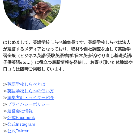
はじめまして、英語学校しらべ編集長です。英語学校しらべは法人
が運営するメディアとなっており、取材や自社調査を通して英語学
習全般（ビジネス英語/受験英語/留学/日常英会話/やり直し基礎英語/
子供英語etc…）に役立つ最新情報を発信し、お寄せ頂いた体験談や
口コミは随時ご掲載しています。
≫
英語学校しらべとは
≫
英語学校しらべの使い方
≫
編集方針・ライター紹介
≫
プライバシーポリシー
≫
運営会社情報
≫
公式Facebook
≫
公式Instagram
≫
公式Twitter