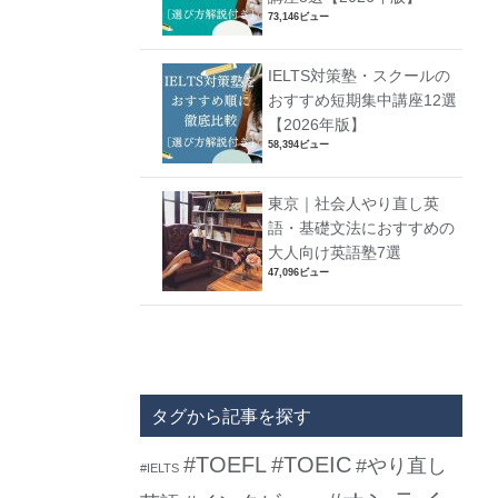
73,146ビュー
IELTS対策塾・スクールの
おすすめ短期集中講座12選
【2026年版】
58,394ビュー
東京｜社会人やり直し英
語・基礎文法におすすめの
大人向け英語塾7選
47,096ビュー
タグから記事を探す
#TOEFL
#TOEIC
#やり直し
#IELTS