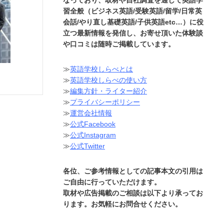
習全般（ビジネス英語/受験英語/留学/日常英
会話/やり直し基礎英語/子供英語etc…）に役
立つ最新情報を発信し、お寄せ頂いた体験談
や口コミは随時ご掲載しています。
≫
英語学校しらべとは
≫
英語学校しらべの使い方
≫
編集方針・ライター紹介
≫
プライバシーポリシー
≫
運営会社情報
≫
公式Facebook
≫
公式Instagram
≫
公式Twitter
各位、ご参考情報としての記事本文の引用は
ご自由に行っていただけます。
取材や広告掲載のご相談は以下より承ってお
ります。お気軽にお問合せください。