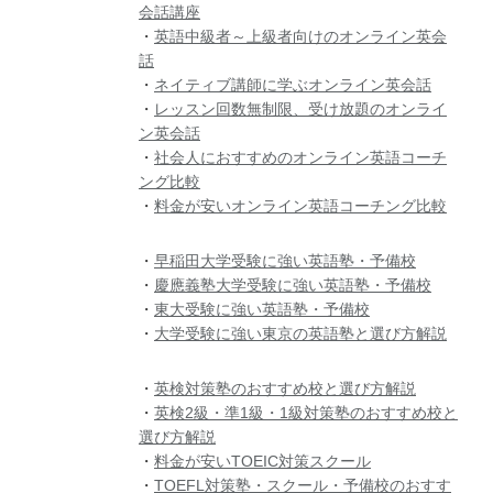
会話講座
・
英語中級者～上級者向けのオンライン英会
話
・
ネイティブ講師に学ぶオンライン英会話
・
レッスン回数無制限、受け放題のオンライ
ン英会話
・
社会人におすすめのオンライン英語コーチ
ング比較
・
料金が安いオンライン英語コーチング比較
・
早稲田大学受験に強い英語塾・予備校
・
慶應義塾大学受験に強い英語塾・予備校
・
東大受験に強い英語塾・予備校
・
大学受験に強い東京の英語塾と選び方解説
・
英検対策塾のおすすめ校と選び方解説
・
英検2級・準1級・1級対策塾のおすすめ校と
選び方解説
・
料金が安いTOEIC対策スクール
・
TOEFL対策塾・スクール・予備校のおすす