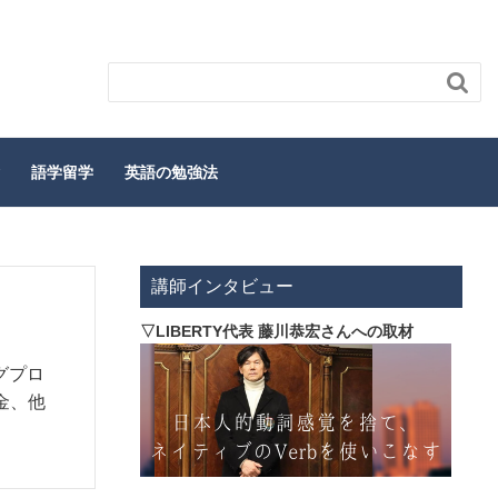

語学留学
英語の勉強法
講師インタビュー
▽LIBERTY代表 藤川恭宏さんへの取材
グプロ
金、他