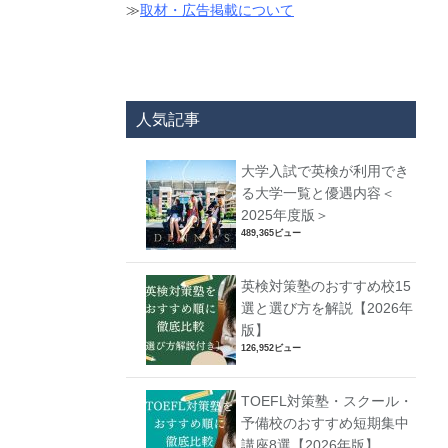
≫
取材・広告掲載について
人気記事
大学入試で英検が利用でき
る大学一覧と優遇内容＜
2025年度版＞
489,365ビュー
英検対策塾のおすすめ校15
選と選び方を解説【2026年
版】
126,952ビュー
TOEFL対策塾・スクール・
予備校のおすすめ短期集中
講座8選【2026年版】