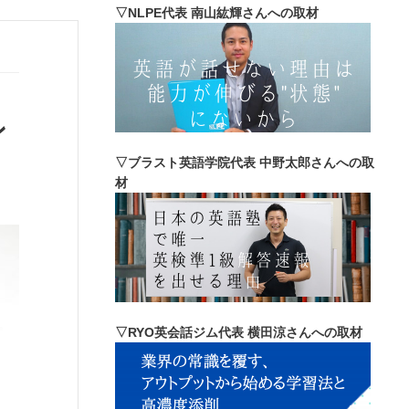
▽NLPE代表 南山紘輝さんへの取材
ン
▽ブラスト英語学院代表 中野太郎さんへの取
材
▽RYO英会話ジム代表 横田涼さんへの取材