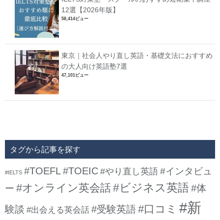
12選【2026年版】
58,414ビュー
東京｜社会人やり直し英語・基礎文法におすすめ
の大人向け英語塾7選
47,101ビュー
タグから記事を探す
#TOEFL
#TOEIC
#インタビュ
#やり直し英語
#IELTS
#ビジネス英語
#オンライン英会話
#体
ー
#新
#口コミ
験談
#受験英語
#出会える英会話